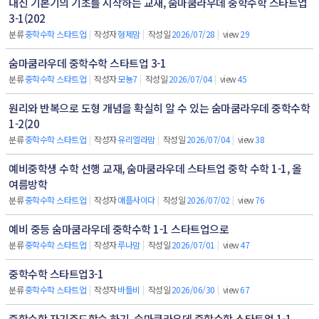
내신 기본기의 기초를 시작하는 교재, 숨마쿰라우데 중학수학 스타트업
3-1(202
분류
중학수학 스타트업
|
작성자
형제맘
|
작성일
2026/07/28
|
view
29
숨마쿰라우데 중학수학 스타트업 3-1
분류
중학수학 스타트업
|
작성자
모뇽7
|
작성일
2026/07/04
|
view
45
원리와 반복으로 도형 개념을 확실히 알 수 있는 숨마쿰라우데 중학수학
1-2(20
분류
중학수학 스타트업
|
작성자
유리엘라맘
|
작성일
2026/07/04
|
view
38
예비중학생 수학 선행 교재, 숨마쿰라우데 스타트업 중학 수학 1-1, 올
여름방학
분류
중학수학 스타트업
|
작성자
애플사이다
|
작성일
2026/07/02
|
view
76
예비 중등 숨마쿰라우데 중학수학 1-1 스타트업으로
분류
중학수학 스타트업
|
작성자
루나맘
|
작성일
2026/07/01
|
view
47
중학수학 스타트업3-1
분류
중학수학 스타트업
|
작성자
바틀비
|
작성일
2026/06/30
|
view
67
중학수학 자기주도학습 하기, 숨마쿰라우데 중학수학 스타트업 1-1