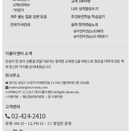
교재 100자평
교재오류제보
나의 성적향상수기
기타문의
자주 묻는 질문 답변 모음
주간완전학습 학습일기
전국지사안내
숨마 한자연습노트
숨마 한자연습노트(베타)
숨마 한자연습노트 체험후기
이룸이앤비 소개
단순히 한 권의 상품을 만들기보다는 철저한 교육정신을 바탕으로 정성을 다하여 모든 책
에 정신적 가치를 담아내겠습니다.
회사주소
경기도 성남시 수정구 위례광장로 21-9 KCC웰츠타워 2층 2018호
webmaster@erumenb.com
COPYRIGHT (C) 2017 (주)이룸이앤비 All Rights Reserved.
이용약관
개인정보처리방침
앱 이용약관
고객센터
02-424-2410
운영: AM 10 ~ 12, PM 13 ~ 17, 평일만 운영