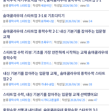
분류
중학수학 스타트업
|
작성자
세븐사인
|
작성일
2026/06/30
|
view
55
숨마쿰라우데 스타트업 3-1로 기초다지기
분류
중학수학 스타트업
|
작성자
로하써니맘
|
작성일
2026/06/30
|
view
34
숨마쿰라우데 스타트업 중학수학 2-1: 내신 기본기를 잡아주는 입문형
교재
분류
중학수학 스타트업
|
작성자
초록우기
|
작성일
2026/06/30
|
view
39
스타트업 수학 리뷰: 기초를 가장 안전하게 시작하는 교재 숨마쿰라우데
중학수학
분류
중학수학 스타트업
|
작성자
굿초이스
|
작성일
2026/06/30
|
view
36
내신 기본기를 잡아주는 입문형 교재_ 숨마쿰라우데 중학수학 스타트
업2-2
분류
중학수학 스타트업
|
작성자
가내수공업
|
작성일
2026/06/30
|
view
38
스타트업 수학, 내신 기본기를 잡아주는 입문형 교재 선택했어요!
분류
중학수학 스타트업
|
작성자
시가되고픈블루
|
작성일
2026/06/25
|
view
47
중학수학 선행과 내신준비, 숨마쿰라우데 중학수학 스타트업 3-1