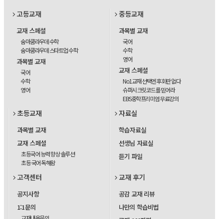
고등교재
중등교재
교재 스페셜
과목별 교재
숨마쿰라우데 수학
국어
숨마쿰라우데 스타트업 수학
수학
영어
과목별 교재
교재 스페셜
국어
수학
No1교재 선택엔 후회란 없다
영어
슈퍼시크릿코드를 믿어라
EBS중학프리미엄 무료강의
초등교재
자료실
과목별 교재
학습자료실
교재 스페셜
선생님 자료실
초등국어 능력 향상 솔루션
듣기 파일
초등 국어 독해왕
고객센터
교재 후기
공지사항
공감 교재 리뷰
1:1문의
나만의 학습비법
교재내용문의