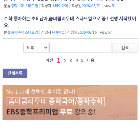
분류
중학수학 스타트업
|
작성자
뽀빠이마미
|
작성일
2026/06/21
|
view
51
수학 좋아하는 초6 남아,숨마쿰라우데 스타트업으로 중1 선행 시작했어
요.
분류
중학수학 스타트업
|
작성자
유쾌한C
|
작성일
2026/06/16
|
view
57
검색
1
이전
2
3
4
5
다음
전체목록