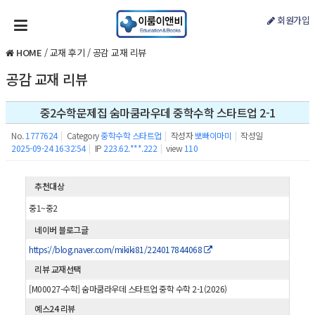
회원가입
HOME
/
교재 후기
/
공감 교재 리뷰
공감 교재 리뷰
중2수학문제집 숨마쿰라우데 중학수학 스타트업 2-1
No.
1777624
|
Category
중학수학 스타트업
|
작성자
뽀빠이마미
|
작성일
2025-09-24 16:32:54
|
IP
223.62.***.222
|
view
110
추천대상
중1~중2
네이버 블로그글
https://blog.naver.com/mikiki81/224017844068
리뷰 교재선택
[M00027-수학] 숨마쿰라우데 스타트업 중학 수학 2-1(2026)
예스24 리뷰