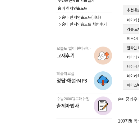
주간완전학습 학습일기
숨마 한자연습노트
추천대
숨마 한자연습노트(베타)
네이버 
숨마 한자연습노트 체험후기
리뷰 교
예스24
알라딘 
오늘도 별이 쏟아진다
교재후기
네이버 
네이버 
학습자료실
네이버 
정답·해설·MP3
페이스
수능2000워드매뉴얼
숨마쿰라우데
출제마법사
100자평 작