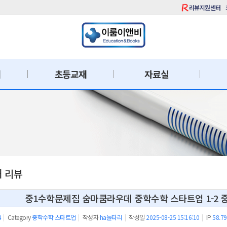
리뷰지원센터
재
초등교재
자료실
재 리뷰
중1수학문제집 숨마쿰라우데 중학수학 스타트업 1-2 
4
|
Category
중학수학 스타트업
|
작성자
ha눌타리
|
작성일
2025-08-25 15:16:10
|
IP
58.79