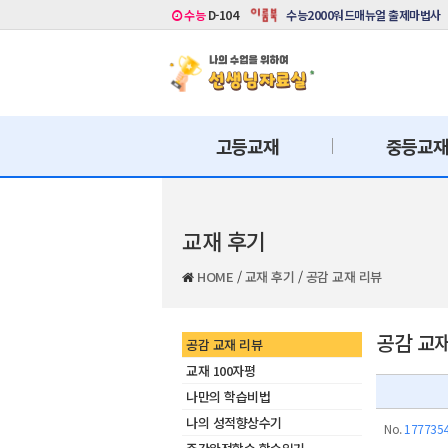
수능
D-104
수능2000워드매뉴얼 출제마법사
고등교재
중등교
교재 후기
HOME
/
교재 후기
/
공감 교재 리뷰
공감 교
공감 교재 리뷰
교재 100자평
나만의 학습비법
나의 성적향상수기
No.
177735