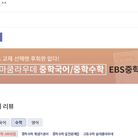
 ^^
재 리뷰
국어
수학
영어
학 스타트업
중학수학 개념기본서
중학수학 실전문제집
고등수학 숨마쿰라우데