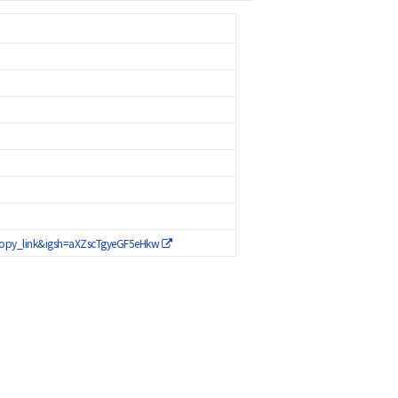
copy_link&igsh=aXZscTgyeGF5eHkw