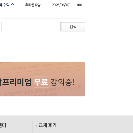
학수학 스
2026/06/07
유리엘라맘
100
검색
센터
교재 후기