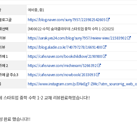
상
예비중, 중1
블로그글
https://blog.naver.com/suny7957/223982542605
재선택
[M00022-수학] 숨마쿰라우데 스타트업 중학 수학 1-2(2025)
 리뷰
https://sarak.yes24.com/blog/suny7957/review-view/21583902
리뷰
https://blog.aladin.co.kr/740797278/16691400
카페 1
https://cafe.naver.com/bookchildlove/2190980
카페 2
https://cafe.naver.com/michiexam/5266392
카페 글 주소3
https://cafe.naver.com/nowbook/2033093
북
https://www.instagram.com/p/DNxEgT-ZIMc/?utm_source=ig_web_
 스타트업 중학 수학 1-2 교재 리뷰완료하였습니다!!
성 완료 했습니다!!