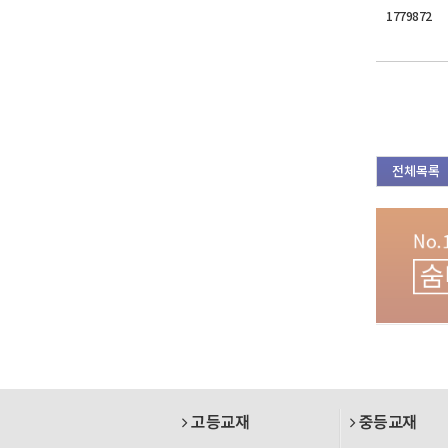
1779872
전체목록
고등교재
중등교재