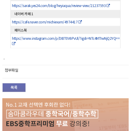
https://sarak.yes24.com/blog/heyiaqua/review-view/21237593
네이버 카페 1
https://cafe.naver.com/michiexam/4974417
페이스북
https://www.instagram.com/p/DI8T0V6PvUl/?igsh=NTc4MTIwNjQ2YQ==
.
첨부파일
목록