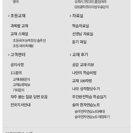
영어
슈퍼시크릿코드를 믿어라
EBS중학프리미엄 무료강의
초등교재
자료실
과목별 교재
학습자료실
교재 스페셜
선생님 자료실
초등국어 능력 향상 솔루션
듣기 파일
초등 국어 독해왕
고객센터
교재 후기
공지사항
공감 교재 리뷰
1:1문의
나만의 학습비법
교재내용문의
교재 100자평
교재오류제보
나의 성적향상수기
기타문의
자주 묻는 질문 답변 모음
주간완전학습 학습일기
전국지사안내
숨마 한자연습노트
숨마 한자연습노트(베타)
숨마 한자연습노트 체험후기