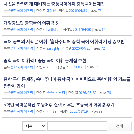
내신을 탄탄하게 대비하는 중등국어어휘 중득국어문제집
분류
중학국어 어휘력
|
작성자
셀창원
|
작성일
2026/04/30
|
view
73
개정증보판 중학국어 어휘력 3
분류
중학국어 어휘력
|
작성자
ha눌타리
|
작성일
2026/04/30
|
view
64
국어 공부의 시작은 어휘! '숨마주니어 중학 국어 어휘력 개정 증보판'
분류
중학국어 어휘력
|
작성자
starlightj
|
작성일
2026/04/21
|
view
72
중학 국어 어휘력1 중등 국어 어휘 문제집 추천
분류
중학국어 어휘력
|
작성자
찌니
|
작성일
2026/03/31
|
view
86
중학 국어 문제집, 숨마주니어 중학 국어 어휘력으로 중학어휘의 기초를
탄탄히 잡아
분류
중학국어 어휘력
|
작성자
똑똑박사에디
|
작성일
2026/03/30
|
view
79
5학년 국어문제집 초등어휘 실력 키우는 초등국어 어휘왕 후기
분류
중학국어 어휘력
|
작성자
커피33
|
작성일
2026/03/19
|
view
83
검색