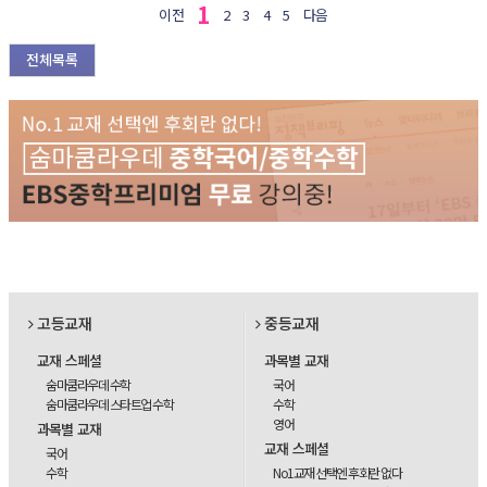
1
이전
2
3
4
5
다음
전체목록
고등교재
중등교재
교재 스페셜
과목별 교재
숨마쿰라우데 수학
국어
숨마쿰라우데 스타트업 수학
수학
영어
과목별 교재
교재 스페셜
국어
수학
No1교재 선택엔 후회란 없다