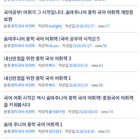
국어공부! 어휘가 그 시작입니다. 숨마주니어 중학 국어 어휘력 개정증
보판
분류
중학국어 어휘력
|
작성자
starlightj
|
작성일
2026/05/27
|
view
57
숨마주니어 중학 국어 어휘력 (국어 공부의 시작은?)
분류
중학국어 어휘력
|
작성자
bbyan
|
작성일
2026/05/27
|
view
58
내신만점을 위한 중학 국어 어휘력 3
분류
중학국어 어휘력
|
작성자
빠샤
|
작성일
2026/05/19
|
view
63
내신만점을 위한 중학 국어 어휘력 1
분류
중학국어 어휘력
|
작성자
빠샤
|
작성일
2026/05/19
|
view
66
국어 어휘 시작은 역시 숨마주니어 중학 국어 어휘력! 중등국어 어휘력
을 키워봅시다
분류
중학국어 어휘력
|
작성자
율이화이팅
|
작성일
2026/04/30
|
view
74
숨마 주니어 중학 국어 어휘력 1
분류
중학국어 어휘력
|
작성자
된다된다
|
작성일
2026/04/30
|
view
59