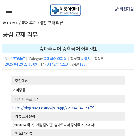
회원가입
HOME
/
교재 후기
/
공감 교재 리뷰
공감 교재 리뷰
숨마주니어 중학국어 어휘력1
No.
1776407
|
Category
중학국어 어휘력
|
작성자
시금치
|
작성일
2025-04-29 23:09:09
|
IP
49.142.***.219
|
view
123
추천대상
예비중등
네이버 블로그글
https://blog.naver.com/wjsrmsgp/223847842851
리뷰 교재선택
[M00024-국어] (개정증보판) 숨마주니어 중학국어 어휘력1
예스24 리뷰