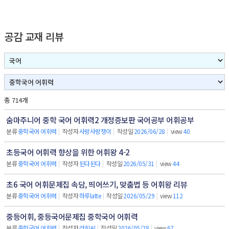
공감 교재 리뷰
총 714개
숨마주니어 중학 국어 어휘력2 개정증보판 국어공부 어휘공부
분류
중학국어 어휘력
|
작성자
사랑사랑쟁이
|
작성일
2026/06/28
|
view
40
초등국어 어휘력 향상을 위한 어휘왕 4-2
분류
중학국어 어휘력
|
작성자
된다된다
|
작성일
2026/05/31
|
view
44
초6 국어 어휘문제집 속담, 띄어쓰기, 맞춤법 등 어휘왕 리뷰
분류
중학국어 어휘력
|
작성자
하루latte
|
작성일
2026/05/29
|
view
112
중등어휘, 중등국어문제집 중학국어 어휘력
분류
중학국어 어휘력
|
작성자
라희씨
|
작성일
2026/05/28
|
view
67