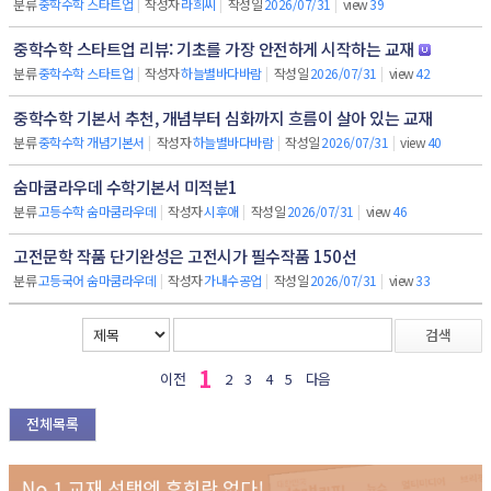
분류
중학수학 스타트업
|
작성자
라희씨
|
작성일
2026/07/31
|
view
39
중학수학 스타트업 리뷰: 기초를 가장 안전하게 시작하는 교재
분류
중학수학 스타트업
|
작성자
하늘별바다바람
|
작성일
2026/07/31
|
view
42
중학수학 기본서 추천, 개념부터 심화까지 흐름이 살아 있는 교재
분류
중학수학 개념기본서
|
작성자
하늘별바다바람
|
작성일
2026/07/31
|
view
40
숨마쿰라우데 수학기본서 미적분1
분류
고등수학 숨마쿰라우데
|
작성자
시후애
|
작성일
2026/07/31
|
view
46
고전문학 작품 단기완성은 고전시가 필수작품 150선
분류
고등국어 숨마쿰라우데
|
작성자
가내수공업
|
작성일
2026/07/31
|
view
33
검색
1
이전
2
3
4
5
다음
전체목록