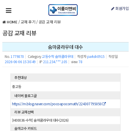
회원가입
HOME
/
교재 후기
/
공감 교재 리뷰
공감 교재 리뷰
숨마쿰라우데 대수
No.
1779870
|
Category
고등수학 숨마쿰라우데
|
작성자
parksh0915
|
작성일
2026-06-06 15:30:49
|
IP
211.234.***.105
|
view
78
추천대상
중고등
네이버 블로그글
https://m.blog.naver.com/pocoapocomath/224307795050
리뷰 교재선택
[H00036-수학] 숨마쿰라우데 대수(2026)
숨마고수 키워드