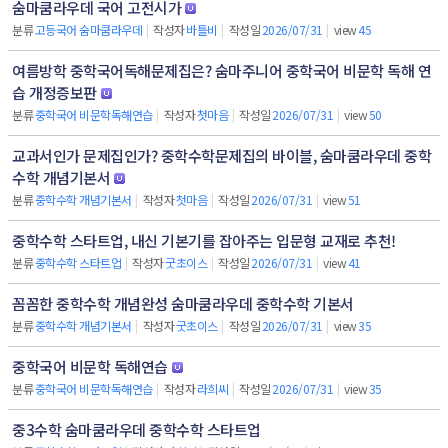
숨마쿰라우데 국어 고전시가
분류
고등국어 숨마쿰라우데
|
작성자
바틀비
|
작성일
2026/07/31
|
view
45
여름방학 중학국어독해문제집은? 숨마주니어 중학국어 비문학 독해 연
습 개정증보판
분류
중학국어 비문학독해연습
|
작성자
첫마음
|
작성일
2026/07/31
|
view
50
교과서인가 문제집인가? 중학수학문제집의 바이블, 숨마쿰라우데 중학
수학 개념기본서
분류
중학수학 개념기본서
|
작성자
첫마음
|
작성일
2026/07/31
|
view
51
중학수학 스타트업, 내신 기본기를 잡아주는 입문형 교재로 추천!
분류
중학수학 스타트업
|
작성자
굿초이스
|
작성일
2026/07/31
|
view
41
꼼꼼한 중학수학 개념완성 숨마쿰라우데 중학수학 기본서
분류
중학수학 개념기본서
|
작성자
굿초이스
|
작성일
2026/07/31
|
view
35
중학국어 비문학 독해연습
분류
중학국어 비문학독해연습
|
작성자
라희씨
|
작성일
2026/07/31
|
view
35
중3수학 숨마쿰라우데 중학수학 스타트업