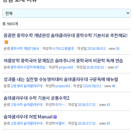
총 9835개
꼼꼼한 중학수학 개념완성 숨마쿰라우데 중학수학 기본서로 추천해요!
분류
중학수학 개념기본서
|
작성자
시가되고픈블루
|
작성일
2026/08/03
|
view
50
여름방학 중학국어 문제집은 숨마주니어 중학국어 비문학 독해 연습
분류
중학국어 비문학독해연습
|
작성자
ymjworld
|
작성일
2026/08/02
|
view
47
성과를 내는 실전형 수능영어대비 숨마쿰라우데 구문독해 매뉴얼
분류
고등영어 숨마쿰라우데
|
작성자
ymjworld
|
작성일
2026/08/02
|
view
40
숨마쿰라우데 수학 기본서 공통수학2
분류
고등수학 숨마쿰라우데
|
작성자
피이ㅡ
|
작성일
2026/07/31
|
view
43
숨마쿰라우데 어법 Manual
분류
고등영어 숨마쿰라우데
|
작성자
바틀비
|
작성일
2026/07/31
|
view
45