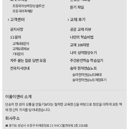
초등국어 능력 향상 솔루션
듣기 파일
초등 국어 독해왕
고객센터
교재 후기
공지사항
공감 교재 리뷰
1:1문의
나만의 학습비법
교재내용문의
교재 100자평
교재오류제보
나의 성적향상수기
기타문의
자주 묻는 질문 답변 모음
주간완전학습 학습일기
전국지사안내
숨마 한자연습노트
숨마 한자연습노트(베타)
숨마 한자연습노트 체험후기
이룸이앤비 소개
단순히 한 권의 상품을 만들기보다는 철저한 교육정신을 바탕으로 정성을 다하여 모든 책
에 정신적 가치를 담아내겠습니다.
회사주소
경기도 성남시 수정구 위례광장로 21-9 KCC웰츠타워 2층 2018호