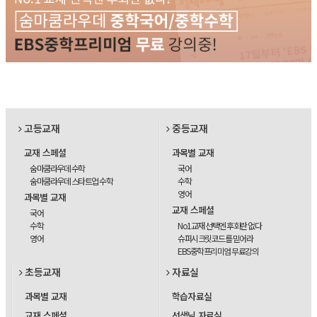
고등교재
중등교재
교재 스페셜
과목별 교재
숨마쿰라우데 수학
국어
숨마쿰라우데 스타트업 수학
수학
영어
과목별 교재
교재 스페셜
국어
수학
No1교재 선택엔 후회란 없다
영어
슈퍼시크릿코드를 믿어라
EBS중학프리미엄 무료강의
초등교재
자료실
과목별 교재
학습자료실
교재 스페셜
선생님 자료실