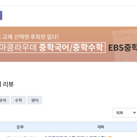
재 리뷰
국어
수학
영어
분류
제목