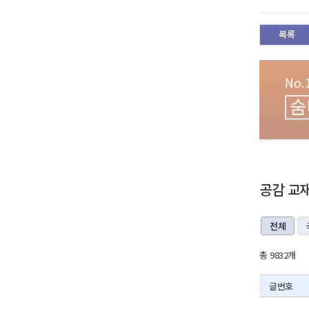
목록
공감 교
전체
총 9832개
글번호