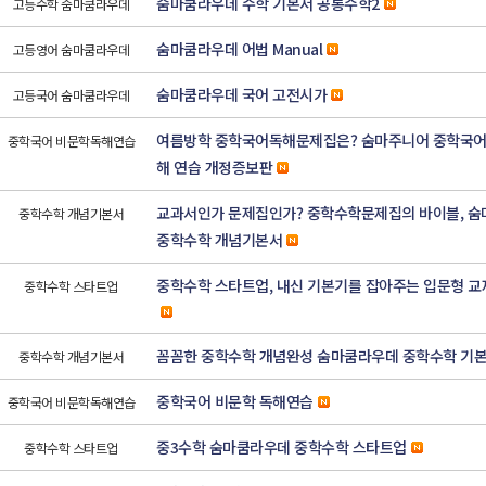
숨마쿰라우데 수학 기본서 공통수학2
고등수학 숨마쿰라우데
숨마쿰라우데 어법 Manual
고등영어 숨마쿰라우데
숨마쿰라우데 국어 고전시가
고등국어 숨마쿰라우데
여름방학 중학국어독해문제집은? 숨마주니어 중학국어
중학국어 비문학독해연습
해 연습 개정증보판
교과서인가 문제집인가? 중학수학문제집의 바이블, 
중학수학 개념기본서
중학수학 개념기본서
중학수학 스타트업, 내신 기본기를 잡아주는 입문형 교
중학수학 스타트업
꼼꼼한 중학수학 개념완성 숨마쿰라우데 중학수학 기
중학수학 개념기본서
중학국어 비문학 독해연습
중학국어 비문학독해연습
중3수학 숨마쿰라우데 중학수학 스타트업
중학수학 스타트업