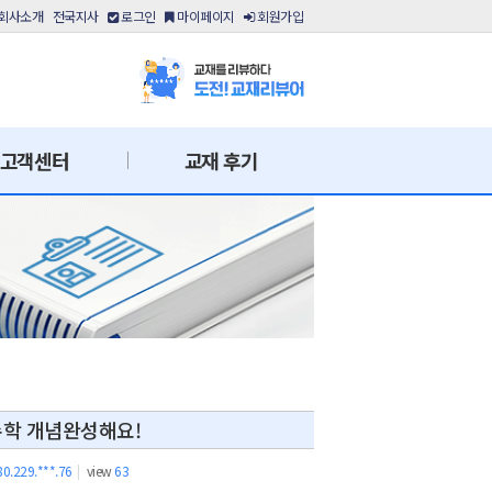
회사소개
전국지사
로그인
마이페이지
회원가입
고객센터
교재 후기
학 개념완성해요!
80.229.***.76
|
view
63