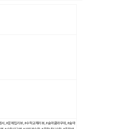
서, #문제집리뷰, #수학교재리뷰, #숨마쿰라우데, #숨마
력, #수학사고력, #상위권수학, #중학내신수학, #중학생