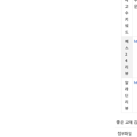
고
문
수
키
워
드
예
h
스
2
4
리
뷰
알
h
라
딘
리
뷰
좋은 교재 
첨부파일