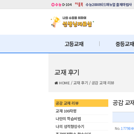
수능
D-104
수능2000워드매뉴얼 출제마법사
고등교재
중등교
교재 후기
HOME
/
교재 후기
/
공감 교재 리뷰
공감 교
공감 교재 리뷰
교재 100자평
나만의 학습비법
나의 성적향상수기
No.
177984