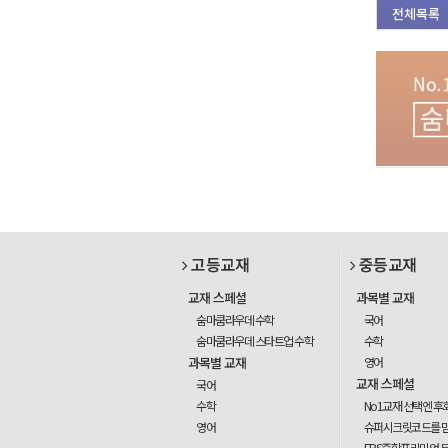
전체목록
고등교재
중등교재
교재 스페셜
과목별 교재
숨마쿰라우데 수학
국어
숨마쿰라우데 스타트업 수학
수학
과목별 교재
영어
교재 스페셜
국어
수학
No1교재 선택엔 후
영어
슈퍼시크릿코드를 
EBS중학프리미엄 