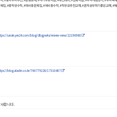
제집, #중학생수학, #예비중문제집, #예비중수학, #학부모추천교재, #혼자공부하기좋은교재, 
ttps://sarak.yes24.com/blog/dbgywks/review-view/22196980
ttps://blog.aladin.co.kr/760779228/17310407
감사합니다.