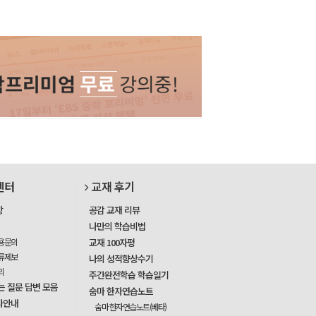
센터
교재 후기
항
공감 교재 리뷰
나만의 학습비법
용문의
교재 100자평
류제보
나의 성적향상수기
의
주간완전학습 학습일기
는 질문 답변 모음
숨마 한자연습노트
사안내
숨마 한자연습노트(베타)