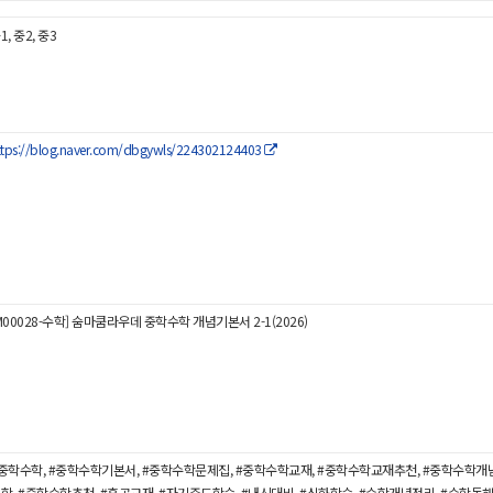
1, 중2, 중3
ttps://blog.naver.com/dbgywls/224302124403
M00028-수학] 숨마쿰라우데 중학수학 개념기본서 2-1(2026)
중학수학, #중학수학기본서, #중학수학문제집, #중학수학교재, #중학수학교재추천, #중학수학개념
학, #중학수학추천, #혼공교재, #자기주도학습, #내신대비, #심화학습, #수학개념정리, #수학독해