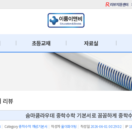
리뷰지원센터
재
초등교재
자료실
재 리뷰
숨마쿰라우데 중학수학 기본서로 꼼꼼하게 중학수
4
|
Category
중학수학 개념기본서
|
작성자
율이화이팅
|
작성일
2026-06-01 00:29:02
|
IP
1