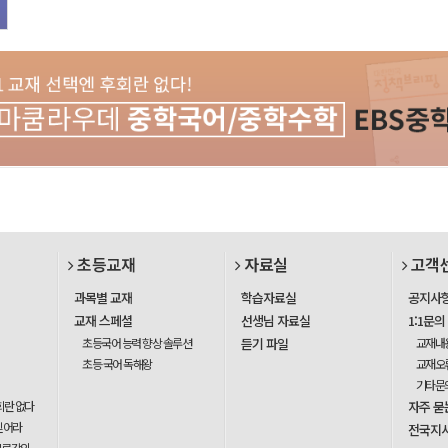
초등교재
자료실
고객
과목별 교재
학습자료실
공지사
교재 스페셜
선생님 자료실
1:1문의
초등국어 능력 향상 솔루션
듣기 파일
교재내
초등 국어 독해왕
교재오
기타문
회란 없다
자주 묻
믿어라
전국지
무료강의