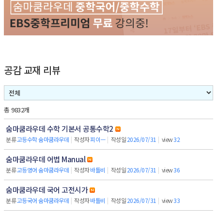
공감 교재 리뷰
총 9832개
숨마쿰라우데 수학 기본서 공통수학2
분류
고등수학 숨마쿰라우데
|
작성자
피이ㅡ
|
작성일
2026/07/31
|
view
32
숨마쿰라우데 어법 Manual
분류
고등영어 숨마쿰라우데
|
작성자
바틀비
|
작성일
2026/07/31
|
view
36
숨마쿰라우데 국어 고전시가
분류
고등국어 숨마쿰라우데
|
작성자
바틀비
|
작성일
2026/07/31
|
view
33