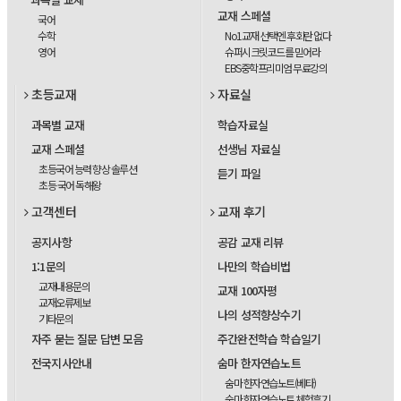
교재 스페셜
국어
수학
No1교재 선택엔 후회란 없다
영어
슈퍼시크릿코드를 믿어라
EBS중학프리미엄 무료강의
초등교재
자료실
과목별 교재
학습자료실
교재 스페셜
선생님 자료실
초등국어 능력 향상 솔루션
듣기 파일
초등 국어 독해왕
고객센터
교재 후기
공지사항
공감 교재 리뷰
1:1문의
나만의 학습비법
교재내용문의
교재 100자평
교재오류제보
나의 성적향상수기
기타문의
자주 묻는 질문 답변 모음
주간완전학습 학습일기
전국지사안내
숨마 한자연습노트
숨마 한자연습노트(베타)
숨마 한자연습노트 체험후기