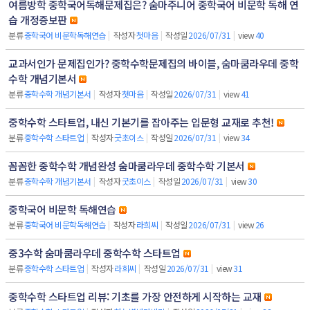
여름방학 중학국어독해문제집은? 숨마주니어 중학국어 비문학 독해 연
습 개정증보판
분류
중학국어 비문학독해연습
|
작성자
첫마음
|
작성일
2026/07/31
|
view
40
교과서인가 문제집인가? 중학수학문제집의 바이블, 숨마쿰라우데 중학
수학 개념기본서
분류
중학수학 개념기본서
|
작성자
첫마음
|
작성일
2026/07/31
|
view
41
중학수학 스타트업, 내신 기본기를 잡아주는 입문형 교재로 추천!
분류
중학수학 스타트업
|
작성자
굿초이스
|
작성일
2026/07/31
|
view
34
꼼꼼한 중학수학 개념완성 숨마쿰라우데 중학수학 기본서
분류
중학수학 개념기본서
|
작성자
굿초이스
|
작성일
2026/07/31
|
view
30
중학국어 비문학 독해연습
분류
중학국어 비문학독해연습
|
작성자
라희씨
|
작성일
2026/07/31
|
view
26
중3수학 숨마쿰라우데 중학수학 스타트업
분류
중학수학 스타트업
|
작성자
라희씨
|
작성일
2026/07/31
|
view
31
중학수학 스타트업 리뷰: 기초를 가장 안전하게 시작하는 교재