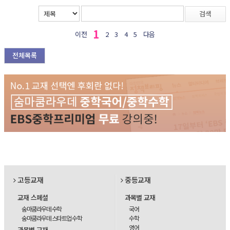
검색
1
이전
2
3
4
5
다음
전체목록
고등교재
중등교재
교재 스페셜
과목별 교재
숨마쿰라우데 수학
국어
숨마쿰라우데 스타트업 수학
수학
영어
과목별 교재