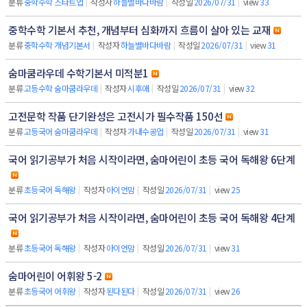
분류
중학수학 스타트업
|
작성자
하늘별바다바람
|
작성일
2026/07/31
|
view
33
중학수학 기본서 추천, 개념부터 심화까지 흐름이 살아 있는 교재
분류
중학수학 개념기본서
|
작성자
하늘별바다바람
|
작성일
2026/07/31
|
view
31
숨마쿰라우데 수학기본서 미적분1
분류
고등수학 숨마쿰라우데
|
작성자
시후애
|
작성일
2026/07/31
|
view
32
고전문학 작품 단기완성은 고전시가 필수작품 150선
분류
고등국어 숨마쿰라우데
|
작성자
가내수공업
|
작성일
2026/07/31
|
view
31
국어 읽기공부가 처음 시작이라면, 숨마어린이 초등 국어 독해왕 6단계
분류
초등국어 독해왕
|
작성자
아이언맘
|
작성일
2026/07/31
|
view
25
국어 읽기공부가 처음 시작이라면, 숨마어린이 초등 국어 독해왕 4단계
분류
초등국어 독해왕
|
작성자
아이언맘
|
작성일
2026/07/31
|
view
31
숨마어린이 어휘왕 5-2
분류
초등국어 어휘왕
|
작성자
된다된다
|
작성일
2026/07/31
|
view
26