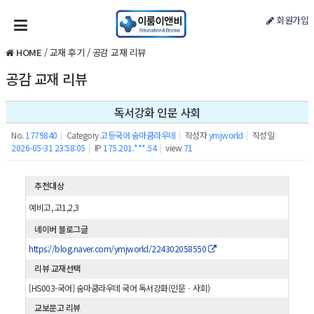
회원가입
HOME
/
교재 후기
/
공감 교재 리뷰
공감 교재 리뷰
독서강화 인문 사회
No.
1779840
|
Category
고등국어 숨마쿰라우데
|
작성자
ymjworld
|
작성일
2026-05-31 23:58:05
|
IP
175.201.***.54
|
view
71
추천대상
예비고, 고1,2,3
네이버 블로그글
https://blog.naver.com/ymjworld/224302058550
리뷰 교재선택
[HS003-국어] 숨마쿰라우데 국어 독서강화(인문ㆍ사회)
교보문고 리뷰