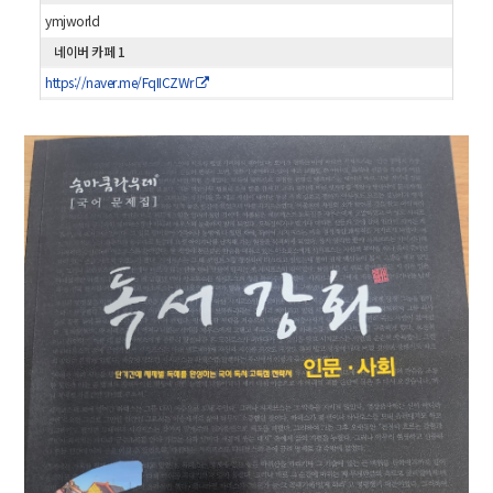
ymjworld
네이버 카페 1
https://naver.me/FqIICZWr