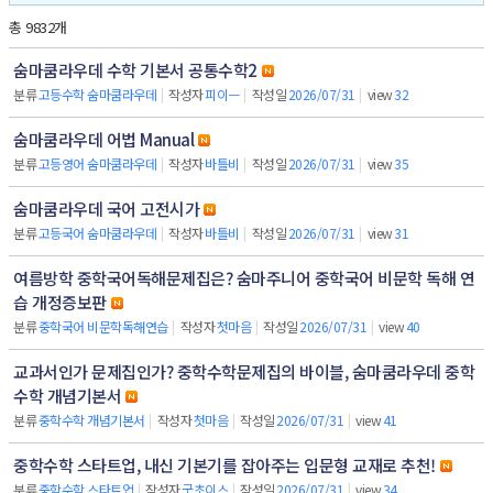
총 9832개
숨마쿰라우데 수학 기본서 공통수학2
분류
고등수학 숨마쿰라우데
|
작성자
피이ㅡ
|
작성일
2026/07/31
|
view
32
숨마쿰라우데 어법 Manual
분류
고등영어 숨마쿰라우데
|
작성자
바틀비
|
작성일
2026/07/31
|
view
35
숨마쿰라우데 국어 고전시가
분류
고등국어 숨마쿰라우데
|
작성자
바틀비
|
작성일
2026/07/31
|
view
31
여름방학 중학국어독해문제집은? 숨마주니어 중학국어 비문학 독해 연
습 개정증보판
분류
중학국어 비문학독해연습
|
작성자
첫마음
|
작성일
2026/07/31
|
view
40
교과서인가 문제집인가? 중학수학문제집의 바이블, 숨마쿰라우데 중학
수학 개념기본서
분류
중학수학 개념기본서
|
작성자
첫마음
|
작성일
2026/07/31
|
view
41
중학수학 스타트업, 내신 기본기를 잡아주는 입문형 교재로 추천!
분류
중학수학 스타트업
|
작성자
굿초이스
|
작성일
2026/07/31
|
view
34