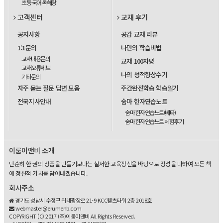
초등 국어 독해왕
고객센터
교재 후기
공지사항
공감 교재 리뷰
1:1문의
나만의 학습비법
교재내용문의
교재 100자평
교재오류제보
나의 성적향상수기
기타문의
자주 묻는 질문 답변 모음
주간완전학습 학습일기
전국지사안내
숨마 한자연습노트
숨마 한자연습노트(베타)
숨마 한자연습노트 체험후기
이룸이앤비 소개
단순히 한 권의 상품을 만들기보다는 철저한 교육정신을 바탕으로 정성을 다하여 모든 책
에 정신적 가치를 담아내겠습니다.
회사주소
경기도 성남시 수정구 위례광장로 21-9 KCC웰츠타워 2층 2018호
webmaster@erumenb.com
COPYRIGHT (C) 2017 (주)이룸이앤비 All Rights Reserved.