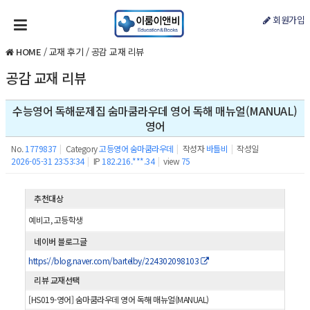
회원가입
HOME
/
교재 후기
/
공감 교재 리뷰
공감 교재 리뷰
수능영어 독해문제집 숨마쿰라우데 영어 독해 매뉴얼(MANUAL)
영어
No.
1779837
|
Category
고등영어 숨마쿰라우데
|
작성자
바틀비
|
작성일
2026-05-31 23:53:34
|
IP
182.216.***.34
|
view
75
추천대상
예비고, 고등학생
네이버 블로그글
https://blog.naver.com/bartelby/224302098103
리뷰 교재선택
[HS019-영어] 숨마쿰라우데 영어 독해 매뉴얼(MANUAL)