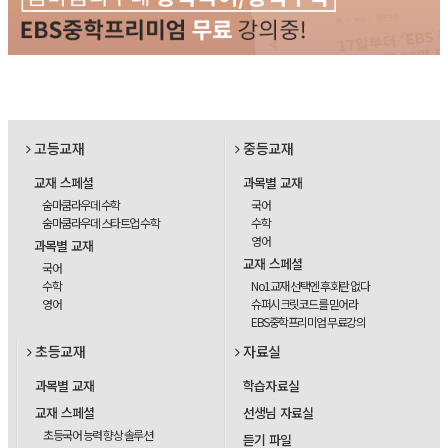
고등교재
중등교재
교재 스페셜
과목별 교재
숨마쿰라우데 수학
국어
숨마쿰라우데 스타트업 수학
수학
영어
과목별 교재
교재 스페셜
국어
수학
No1교재 선택엔 후회란 없다
영어
슈퍼시크릿코드를 믿어라
EBS중학프리미엄 무료강의
초등교재
자료실
과목별 교재
학습자료실
교재 스페셜
선생님 자료실
초등국어 능력 향상 솔루션
듣기 파일