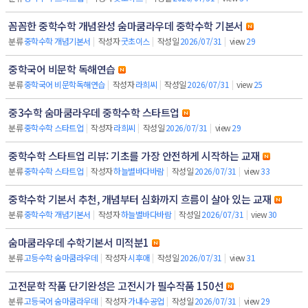
꼼꼼한 중학수학 개념완성 숨마쿰라우데 중학수학 기본서
분류
중학수학 개념기본서
|
작성자
굿초이스
|
작성일
2026/07/31
|
view
29
중학국어 비문학 독해연습
분류
중학국어 비문학독해연습
|
작성자
라희씨
|
작성일
2026/07/31
|
view
25
중3수학 숨마쿰라우데 중학수학 스타트업
분류
중학수학 스타트업
|
작성자
라희씨
|
작성일
2026/07/31
|
view
29
중학수학 스타트업 리뷰: 기초를 가장 안전하게 시작하는 교재
분류
중학수학 스타트업
|
작성자
하늘별바다바람
|
작성일
2026/07/31
|
view
33
중학수학 기본서 추천, 개념부터 심화까지 흐름이 살아 있는 교재
분류
중학수학 개념기본서
|
작성자
하늘별바다바람
|
작성일
2026/07/31
|
view
30
숨마쿰라우데 수학기본서 미적분1
분류
고등수학 숨마쿰라우데
|
작성자
시후애
|
작성일
2026/07/31
|
view
31
고전문학 작품 단기완성은 고전시가 필수작품 150선
분류
고등국어 숨마쿰라우데
|
작성자
가내수공업
|
작성일
2026/07/31
|
view
29