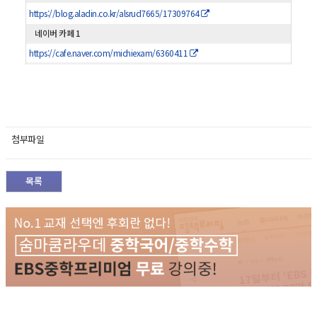
https://blog.aladin.co.kr/alsrud7665/17309764
네이버 카페 1
https://cafe.naver.com/michiexam/6360411
첨부파일
목록