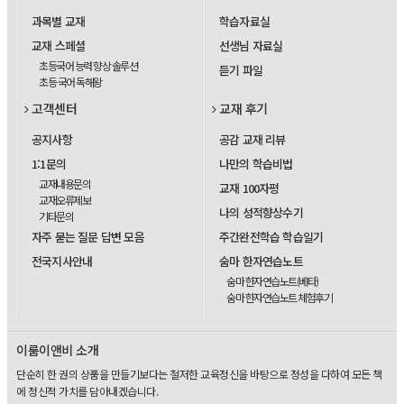
과목별 교재
학습자료실
교재 스페셜
선생님 자료실
초등국어 능력 향상 솔루션
듣기 파일
초등 국어 독해왕
고객센터
교재 후기
공지사항
공감 교재 리뷰
1:1문의
나만의 학습비법
교재내용문의
교재 100자평
교재오류제보
나의 성적향상수기
기타문의
자주 묻는 질문 답변 모음
주간완전학습 학습일기
전국지사안내
숨마 한자연습노트
숨마 한자연습노트(베타)
숨마 한자연습노트 체험후기
이룸이앤비 소개
단순히 한 권의 상품을 만들기보다는 철저한 교육정신을 바탕으로 정성을 다하여 모든 책
에 정신적 가치를 담아내겠습니다.