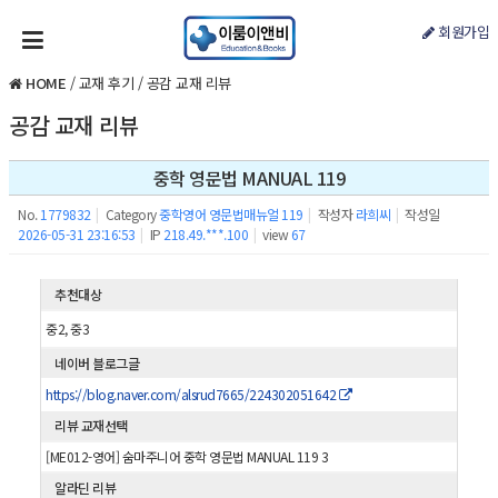
회원가입
HOME
/
교재 후기
/
공감 교재 리뷰
공감 교재 리뷰
중학 영문법 MANUAL 119
No.
1779832
|
Category
중학영어 영문법매뉴얼 119
|
작성자
라희씨
|
작성일
2026-05-31 23:16:53
|
IP
218.49.***.100
|
view
67
추천대상
중2, 중3
네이버 블로그글
https://blog.naver.com/alsrud7665/224302051642
리뷰 교재선택
[ME012-영어] 숨마주니어 중학 영문법 MANUAL 119 3
알라딘 리뷰