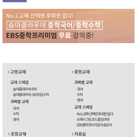
고등교재
중등교재
교재 스페셜
과목별 교재
숨마쿰라우데 수학
국어
숨마쿰라우데 스타트업 수학
수학
영어
과목별 교재
교재 스페셜
국어
수학
No1교재 선택엔 후회란 없다
영어
슈퍼시크릿코드를 믿어라
EBS중학프리미엄 무료강의
초등교재
자료실