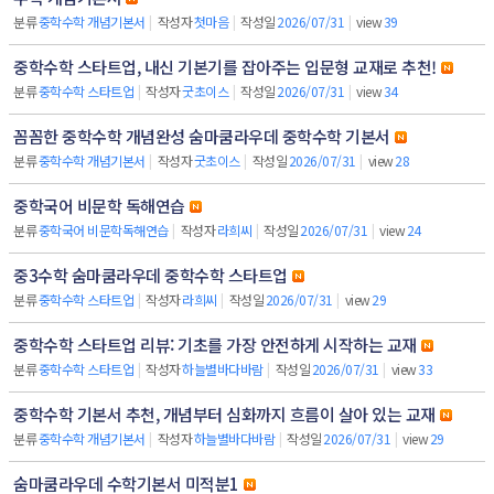
분류
중학수학 개념기본서
|
작성자
첫마음
|
작성일
2026/07/31
|
view
39
중학수학 스타트업, 내신 기본기를 잡아주는 입문형 교재로 추천!
분류
중학수학 스타트업
|
작성자
굿초이스
|
작성일
2026/07/31
|
view
34
꼼꼼한 중학수학 개념완성 숨마쿰라우데 중학수학 기본서
분류
중학수학 개념기본서
|
작성자
굿초이스
|
작성일
2026/07/31
|
view
28
중학국어 비문학 독해연습
분류
중학국어 비문학독해연습
|
작성자
라희씨
|
작성일
2026/07/31
|
view
24
중3수학 숨마쿰라우데 중학수학 스타트업
분류
중학수학 스타트업
|
작성자
라희씨
|
작성일
2026/07/31
|
view
29
중학수학 스타트업 리뷰: 기초를 가장 안전하게 시작하는 교재
분류
중학수학 스타트업
|
작성자
하늘별바다바람
|
작성일
2026/07/31
|
view
33
중학수학 기본서 추천, 개념부터 심화까지 흐름이 살아 있는 교재
분류
중학수학 개념기본서
|
작성자
하늘별바다바람
|
작성일
2026/07/31
|
view
29
숨마쿰라우데 수학기본서 미적분1