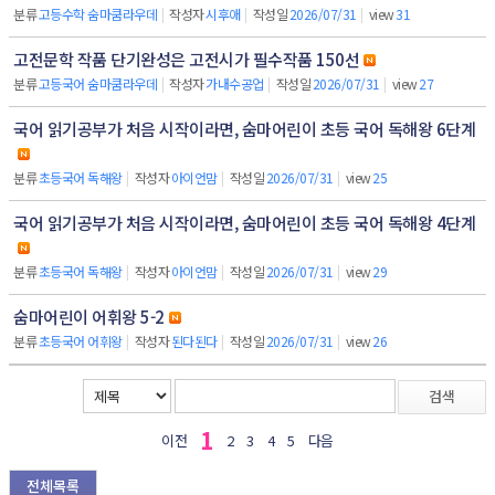
분류
고등수학 숨마쿰라우데
|
작성자
시후애
|
작성일
2026/07/31
|
view
31
고전문학 작품 단기완성은 고전시가 필수작품 150선
분류
고등국어 숨마쿰라우데
|
작성자
가내수공업
|
작성일
2026/07/31
|
view
27
국어 읽기공부가 처음 시작이라면, 숨마어린이 초등 국어 독해왕 6단계
분류
초등국어 독해왕
|
작성자
아이언맘
|
작성일
2026/07/31
|
view
25
국어 읽기공부가 처음 시작이라면, 숨마어린이 초등 국어 독해왕 4단계
분류
초등국어 독해왕
|
작성자
아이언맘
|
작성일
2026/07/31
|
view
29
숨마어린이 어휘왕 5-2
분류
초등국어 어휘왕
|
작성자
된다된다
|
작성일
2026/07/31
|
view
26
검색
1
이전
2
3
4
5
다음
전체목록