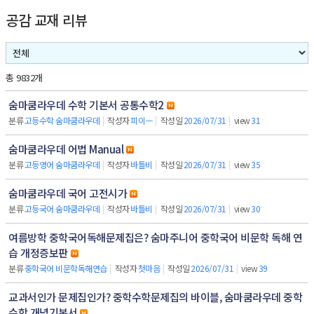
공감 교재 리뷰
총 9832개
숨마쿰라우데 수학 기본서 공통수학2
분류
고등수학 숨마쿰라우데
|
작성자
피이ㅡ
|
작성일
2026/07/31
|
view
31
숨마쿰라우데 어법 Manual
분류
고등영어 숨마쿰라우데
|
작성자
바틀비
|
작성일
2026/07/31
|
view
35
숨마쿰라우데 국어 고전시가
분류
고등국어 숨마쿰라우데
|
작성자
바틀비
|
작성일
2026/07/31
|
view
30
여름방학 중학국어독해문제집은? 숨마주니어 중학국어 비문학 독해 연
습 개정증보판
분류
중학국어 비문학독해연습
|
작성자
첫마음
|
작성일
2026/07/31
|
view
39
교과서인가 문제집인가? 중학수학문제집의 바이블, 숨마쿰라우데 중학
수학 개념기본서