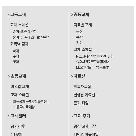
고등교재
중등교재
교재 스페셜
과목별 교재
숨마쿰라우데 수학
국어
숨마쿰라우데 스타트업 수학
수학
영어
과목별 교재
교재 스페셜
국어
수학
No1교재 선택엔 후회란 없다
영어
슈퍼시크릿코드를 믿어라
EBS중학프리미엄 무료강의
초등교재
자료실
과목별 교재
학습자료실
교재 스페셜
선생님 자료실
초등국어 능력 향상 솔루션
듣기 파일
초등 국어 독해왕
고객센터
교재 후기
공지사항
공감 교재 리뷰
1:1문의
나만의 학습비법