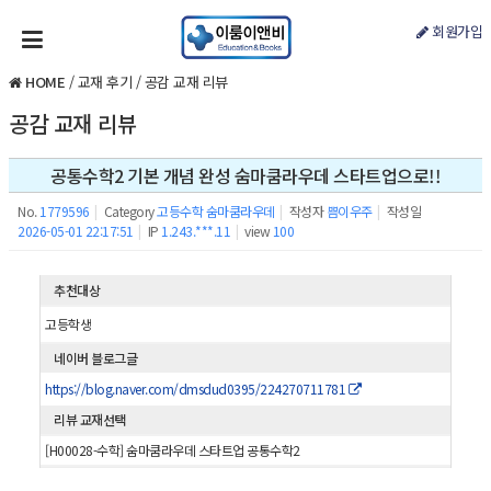
회원가입
HOME
/
교재 후기
/
공감 교재 리뷰
공감 교재 리뷰
공통수학2 기본 개념 완성 숨마쿰라우데 스타트업으로!!
No.
1779596
|
Category
고등수학 숨마쿰라우데
|
작성자
쁨이우주
|
작성일
2026-05-01 22:17:51
|
IP
1.243.***.11
|
view
100
추천대상
고등학생
네이버 블로그글
https://blog.naver.com/dmsdud0395/224270711781
리뷰 교재선택
[H00028-수학] 숨마쿰라우데 스타트업 공통수학2