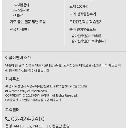
교재내용문의
교재 100자평
교재오류제보
나의 성적향상수기
기타문의
자주 묻는 질문 답변 모음
주간완전학습 학습일기
전국지사안내
숨마 한자연습노트
숨마 한자연습노트(베타)
숨마 한자연습노트 체험후기
이룸이앤비 소개
단순히 한 권의 상품을 만들기보다는 철저한 교육정신을 바탕으로 정성을 다하여 모든 책
에 정신적 가치를 담아내겠습니다.
회사주소
경기도 성남시 수정구 위례광장로 21-9 KCC웰츠타워 2층 2018호
webmaster@erumenb.com
COPYRIGHT (C) 2017 (주)이룸이앤비 All Rights Reserved.
이용약관
개인정보처리방침
앱 이용약관
고객센터
02-424-2410
운영: AM 10 ~ 12, PM 13 ~ 17, 평일만 운영