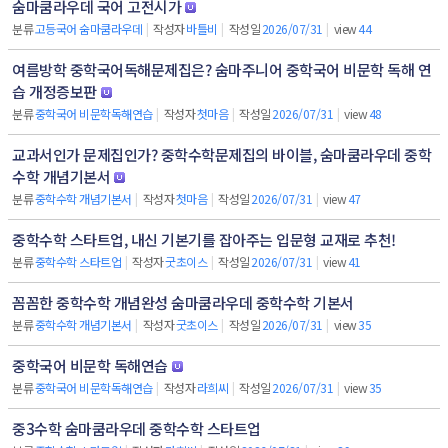
숨마쿰라우데 국어 고전시가
분류
고등국어 숨마쿰라우데
|
작성자
바틀비
|
작성일
2026/07/31
|
view
44
여름방학 중학국어독해문제집은? 숨마주니어 중학국어 비문학 독해 연
습 개정증보판
분류
중학국어 비문학독해연습
|
작성자
첫마음
|
작성일
2026/07/31
|
view
48
교과서인가 문제집인가? 중학수학문제집의 바이블, 숨마쿰라우데 중학
수학 개념기본서
분류
중학수학 개념기본서
|
작성자
첫마음
|
작성일
2026/07/31
|
view
47
중학수학 스타트업, 내신 기본기를 잡아주는 입문형 교재로 추천!
분류
중학수학 스타트업
|
작성자
굿초이스
|
작성일
2026/07/31
|
view
41
꼼꼼한 중학수학 개념완성 숨마쿰라우데 중학수학 기본서
분류
중학수학 개념기본서
|
작성자
굿초이스
|
작성일
2026/07/31
|
view
35
중학국어 비문학 독해연습
분류
중학국어 비문학독해연습
|
작성자
라희씨
|
작성일
2026/07/31
|
view
35
중3수학 숨마쿰라우데 중학수학 스타트업