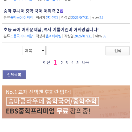
숨마 주니어 중학 국어 어휘력 2
분류
중학국어 어휘력
|
작성자
된다된다
|
작성일
2026/07/31
|
view
25
초등 국어 어휘문제집, 역시 이룸이앤비 어휘왕입니다!
분류
초등국어 어휘왕
|
작성자
율이화이팅
|
작성일
2026/07/31
|
view
36
검색
1
이전
2
3
4
5
다음
전체목록