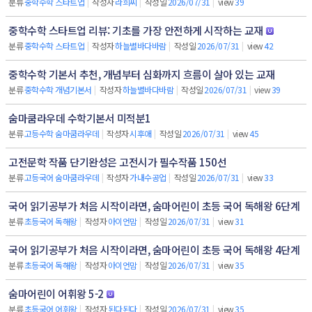
분류
중학수학 스타트업
|
작성자
라희씨
|
작성일
2026/07/31
|
view
39
중학수학 스타트업 리뷰: 기초를 가장 안전하게 시작하는 교재
분류
중학수학 스타트업
|
작성자
하늘별바다바람
|
작성일
2026/07/31
|
view
42
중학수학 기본서 추천, 개념부터 심화까지 흐름이 살아 있는 교재
분류
중학수학 개념기본서
|
작성자
하늘별바다바람
|
작성일
2026/07/31
|
view
39
숨마쿰라우데 수학기본서 미적분1
분류
고등수학 숨마쿰라우데
|
작성자
시후애
|
작성일
2026/07/31
|
view
45
고전문학 작품 단기완성은 고전시가 필수작품 150선
분류
고등국어 숨마쿰라우데
|
작성자
가내수공업
|
작성일
2026/07/31
|
view
33
국어 읽기공부가 처음 시작이라면, 숨마어린이 초등 국어 독해왕 6단계
분류
초등국어 독해왕
|
작성자
아이언맘
|
작성일
2026/07/31
|
view
31
국어 읽기공부가 처음 시작이라면, 숨마어린이 초등 국어 독해왕 4단계
분류
초등국어 독해왕
|
작성자
아이언맘
|
작성일
2026/07/31
|
view
35
숨마어린이 어휘왕 5-2
분류
초등국어 어휘왕
|
작성자
된다된다
|
작성일
2026/07/31
|
view
35