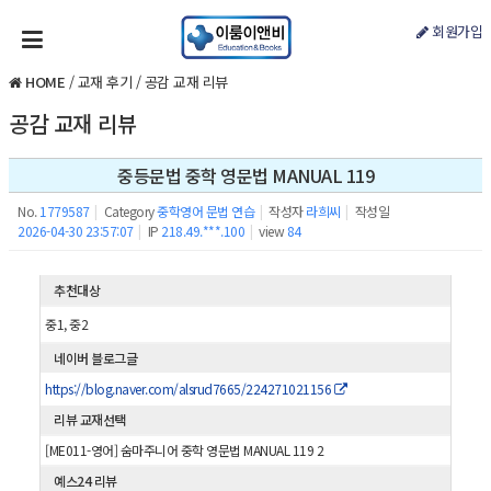
회원가입
HOME
/
교재 후기
/
공감 교재 리뷰
공감 교재 리뷰
중등문법 중학 영문법 MANUAL 119
No.
1779587
|
Category
중학영어 문법 연습
|
작성자
라희씨
|
작성일
2026-04-30 23:57:07
|
IP
218.49.***.100
|
view
84
추천대상
중1, 중2
네이버 블로그글
https://blog.naver.com/alsrud7665/224271021156
리뷰 교재선택
[ME011-영어] 숨마주니어 중학 영문법 MANUAL 119 2
예스24 리뷰