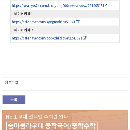
https://sarak.yes24.com/blog/sing000/review-view/22140515
네이버 카페 1
https://cafe.naver.com/gangmok/2058921
네이버 카페 2
https://cafe.naver.com/bookchildlove/2240621
첨부파일
목록