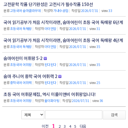
고전문학 작품 단기완성은 고전시가 필수작품 150선
분류
고등국어 숨마쿰라우데
|
작성자
가내수공업
|
작성일
2026/07/31
|
view
33
국어 읽기공부가 처음 시작이라면, 숨마어린이 초등 국어 독해왕 6단계
분류
초등국어 독해왕
|
작성자
아이언맘
|
작성일
2026/07/31
|
view
31
국어 읽기공부가 처음 시작이라면, 숨마어린이 초등 국어 독해왕 4단계
분류
초등국어 독해왕
|
작성자
아이언맘
|
작성일
2026/07/31
|
view
35
숨마어린이 어휘왕 5-2
분류
초등국어 어휘왕
|
작성자
된다된다
|
작성일
2026/07/31
|
view
35
숨마 주니어 중학 국어 어휘력 2
분류
중학국어 어휘력
|
작성자
된다된다
|
작성일
2026/07/31
|
view
25
초등 국어 어휘문제집, 역시 이룸이앤비 어휘왕입니다!
분류
초등국어 어휘왕
|
작성자
율이화이팅
|
작성일
2026/07/31
|
view
36
검색
1
이전
2
3
4
5
다음