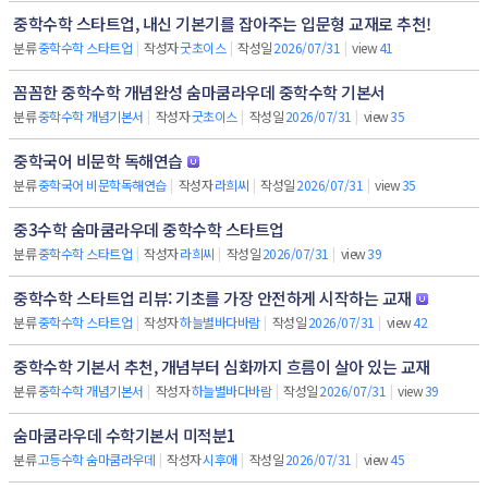
중학수학 스타트업, 내신 기본기를 잡아주는 입문형 교재로 추천!
분류
중학수학 스타트업
|
작성자
굿초이스
|
작성일
2026/07/31
|
view
41
꼼꼼한 중학수학 개념완성 숨마쿰라우데 중학수학 기본서
분류
중학수학 개념기본서
|
작성자
굿초이스
|
작성일
2026/07/31
|
view
35
중학국어 비문학 독해연습
분류
중학국어 비문학독해연습
|
작성자
라희씨
|
작성일
2026/07/31
|
view
35
중3수학 숨마쿰라우데 중학수학 스타트업
분류
중학수학 스타트업
|
작성자
라희씨
|
작성일
2026/07/31
|
view
39
중학수학 스타트업 리뷰: 기초를 가장 안전하게 시작하는 교재
분류
중학수학 스타트업
|
작성자
하늘별바다바람
|
작성일
2026/07/31
|
view
42
중학수학 기본서 추천, 개념부터 심화까지 흐름이 살아 있는 교재
분류
중학수학 개념기본서
|
작성자
하늘별바다바람
|
작성일
2026/07/31
|
view
39
숨마쿰라우데 수학기본서 미적분1
분류
고등수학 숨마쿰라우데
|
작성자
시후애
|
작성일
2026/07/31
|
view
45