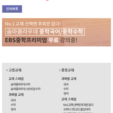
전체목록
고등교재
중등교재
교재 스페셜
과목별 교재
숨마쿰라우데 수학
국어
숨마쿰라우데 스타트업 수학
수학
영어
과목별 교재
교재 스페셜
국어
수학
No1교재 선택엔 후회란 없다
영어
슈퍼시크릿코드를 믿어라