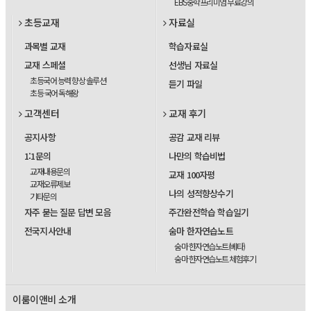
EBS중학프리미엄 무료강의
초등교재
자료실
과목별 교재
학습자료실
교재 스페셜
선생님 자료실
초등국어 능력 향상 솔루션
듣기 파일
초등 국어 독해왕
고객센터
교재 후기
공지사항
공감 교재 리뷰
1:1문의
나만의 학습비법
교재내용문의
교재 100자평
교재오류제보
나의 성적향상수기
기타문의
자주 묻는 질문 답변 모음
주간완전학습 학습일기
전국지사안내
숨마 한자연습노트
숨마 한자연습노트(베타)
숨마 한자연습노트 체험후기
이룸이앤비 소개