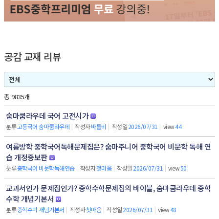
공감 교재 리뷰
총 9835개
숨마쿰라우데 국어 고전시가
분류
고등국어 숨마쿰라우데
|
작성자
바틀비
|
작성일
2026/07/31
|
view
44
여름방학 중학국어독해문제집은? 숨마주니어 중학국어 비문학 독해 연
습 개정증보판
분류
중학국어 비문학독해연습
|
작성자
첫마음
|
작성일
2026/07/31
|
view
50
교과서인가 문제집인가? 중학수학문제집의 바이블, 숨마쿰라우데 중학
수학 개념기본서
분류
중학수학 개념기본서
|
작성자
첫마음
|
작성일
2026/07/31
|
view
48