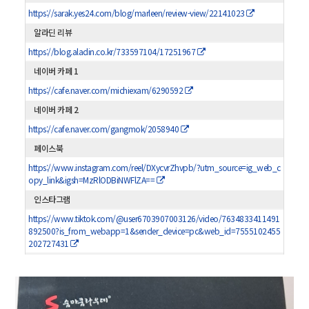
https://sarak.yes24.com/blog/marleen/review-view/22141023
알라딘 리뷰
https://blog.aladin.co.kr/733597104/17251967
네이버 카페 1
https://cafe.naver.com/michiexam/6290592
네이버 카페 2
https://cafe.naver.com/gangmok/2058940
페이스북
https://www.instagram.com/reel/DXycvrZhvpb/?utm_source=ig_web_c
opy_link&igsh=MzRlODBiNWFlZA==
인스타그램
https://www.tiktok.com/@user6703907003126/video/7634833411491
892500?is_from_webapp=1&sender_device=pc&web_id=7555102455
202727431