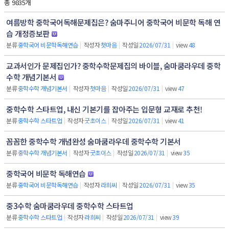
총 9835개
여름방학 중학국어독해문제집은? 숨마주니어 중학국어 비문학 독해 연
습 개정증보판
분류
중학국어 비문학독해연습
|
작성자
첫마음
|
작성일
2026/07/31
|
view
48
교과서인가 문제집인가? 중학수학문제집의 바이블, 숨마쿰라우데 중학
수학 개념기본서
분류
중학수학 개념기본서
|
작성자
첫마음
|
작성일
2026/07/31
|
view
47
중학수학 스타트업, 내신 기본기를 잡아주는 입문형 교재로 추천!
분류
중학수학 스타트업
|
작성자
굿초이스
|
작성일
2026/07/31
|
view
41
꼼꼼한 중학수학 개념완성 숨마쿰라우데 중학수학 기본서
분류
중학수학 개념기본서
|
작성자
굿초이스
|
작성일
2026/07/31
|
view
35
중학국어 비문학 독해연습
분류
중학국어 비문학독해연습
|
작성자
라희씨
|
작성일
2026/07/31
|
view
35
중3수학 숨마쿰라우데 중학수학 스타트업
분류
중학수학 스타트업
|
작성자
라희씨
|
작성일
2026/07/31
|
view
39