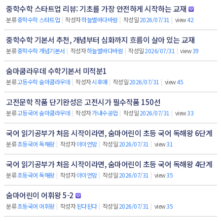
중학수학 스타트업 리뷰: 기초를 가장 안전하게 시작하는 교재
분류
중학수학 스타트업
|
작성자
하늘별바다바람
|
작성일
2026/07/31
|
view
42
중학수학 기본서 추천, 개념부터 심화까지 흐름이 살아 있는 교재
분류
중학수학 개념기본서
|
작성자
하늘별바다바람
|
작성일
2026/07/31
|
view
39
숨마쿰라우데 수학기본서 미적분1
분류
고등수학 숨마쿰라우데
|
작성자
시후애
|
작성일
2026/07/31
|
view
45
고전문학 작품 단기완성은 고전시가 필수작품 150선
분류
고등국어 숨마쿰라우데
|
작성자
가내수공업
|
작성일
2026/07/31
|
view
33
국어 읽기공부가 처음 시작이라면, 숨마어린이 초등 국어 독해왕 6단계
분류
초등국어 독해왕
|
작성자
아이언맘
|
작성일
2026/07/31
|
view
31
국어 읽기공부가 처음 시작이라면, 숨마어린이 초등 국어 독해왕 4단계
분류
초등국어 독해왕
|
작성자
아이언맘
|
작성일
2026/07/31
|
view
35
숨마어린이 어휘왕 5-2
분류
초등국어 어휘왕
|
작성자
된다된다
|
작성일
2026/07/31
|
view
35