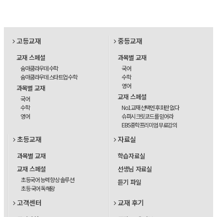
고등교재
중등교재
교재 스페셜
과목별 교재
숨마쿰라우데 수학
국어
숨마쿰라우데 스타트업 수학
수학
영어
과목별 교재
교재 스페셜
국어
수학
No1교재 선택엔 후회란 없다
영어
슈퍼시크릿코드를 믿어라
EBS중학프리미엄 무료강의
초등교재
자료실
과목별 교재
학습자료실
교재 스페셜
선생님 자료실
초등국어 능력 향상 솔루션
듣기 파일
초등 국어 독해왕
고객센터
교재 후기