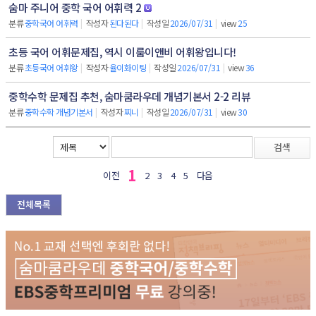
숨마 주니어 중학 국어 어휘력 2
분류
중학국어 어휘력
|
작성자
된다된다
|
작성일
2026/07/31
|
view
25
초등 국어 어휘문제집, 역시 이룸이앤비 어휘왕입니다!
분류
초등국어 어휘왕
|
작성자
율이화이팅
|
작성일
2026/07/31
|
view
36
중학수학 문제집 추천, 숨마쿰라우데 개념기본서 2-2 리뷰
분류
중학수학 개념기본서
|
작성자
찌니
|
작성일
2026/07/31
|
view
30
검색
1
이전
2
3
4
5
다음
전체목록