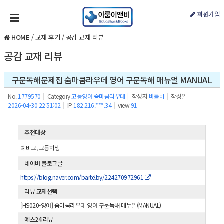
회원가입
HOME
/
교재 후기
/
공감 교재 리뷰
공감 교재 리뷰
구문독해문제집 숨마쿰라우데 영어 구문독해 매뉴얼 MANUAL
No.
1779570
|
Category
고등영어 숨마쿰라우데
|
작성자
바틀비
|
작성일
2026-04-30 22:51:02
|
IP
182.216.***.34
|
view
91
추천대상
예비고, 고등학생
네이버 블로그글
https://blog.naver.com/bartelby/224270972961
리뷰 교재선택
[HS020-영어] 숨마쿰라우데 영어 구문독해 매뉴얼(MANUAL)
예스24 리뷰