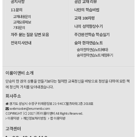
공지사항
공감 교재 리뷰
1:1문의
나만의 학습비법
교재내용문의
교재 100자평
교재오류제보
나의 성적향상수기
기타문의
자주 묻는 질문 답변 모음
주간완전학습 학습일기
전국지사안내
숨마 한자연습노트
숨마 한자연습노트(베타)
숨마 한자연습노트 체험후기
이룸이앤비 소개
단순히 한 권의 상품을 만들기보다는 철저한 교육정신을 바탕으로 정성을 다하여 모든 책
에 정신적 가치를 담아내겠습니다.
회사주소
경기도 성남시 수정구 위례광장로 21-9 KCC웰츠타워 2층 2018호
webmaster@erumenb.com
COPYRIGHT (C) 2017 (주)이룸이앤비 All Rights Reserved.
이용약관
개인정보처리방침
앱 이용약관
고객센터