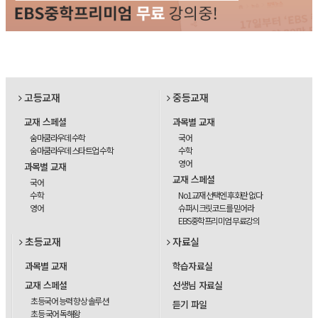
고등교재
중등교재
교재 스페셜
과목별 교재
숨마쿰라우데 수학
국어
숨마쿰라우데 스타트업 수학
수학
영어
과목별 교재
교재 스페셜
국어
수학
No1교재 선택엔 후회란 없다
영어
슈퍼시크릿코드를 믿어라
EBS중학프리미엄 무료강의
초등교재
자료실
과목별 교재
학습자료실
교재 스페셜
선생님 자료실
초등국어 능력 향상 솔루션
듣기 파일
초등 국어 독해왕