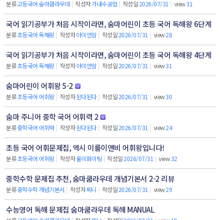
분류
고등국어 숨마쿰라우데
|
작성자
가내수공업
|
작성일
2026/07/31
|
view
31
국어 읽기공부가 처음 시작이라면, 숨마어린이 초등 국어 독해왕 6단계
분류
초등국어 독해왕
|
작성자
아이언맘
|
작성일
2026/07/31
|
view
28
국어 읽기공부가 처음 시작이라면, 숨마어린이 초등 국어 독해왕 4단계
분류
초등국어 독해왕
|
작성자
아이언맘
|
작성일
2026/07/31
|
view
31
숨마어린이 어휘왕 5-2
분류
초등국어 어휘왕
|
작성자
된다된다
|
작성일
2026/07/31
|
view
30
숨마 주니어 중학 국어 어휘력 2
분류
중학국어 어휘력
|
작성자
된다된다
|
작성일
2026/07/31
|
view
24
초등 국어 어휘문제집, 역시 이룸이앤비 어휘왕입니다!
분류
초등국어 어휘왕
|
작성자
율이화이팅
|
작성일
2026/07/31
|
view
32
중학수학 문제집 추천, 숨마쿰라우데 개념기본서 2-2 리뷰
분류
중학수학 개념기본서
|
작성자
찌니
|
작성일
2026/07/31
|
view
29
수능영어 독해 문제집 숨마쿰라우데 독해 MANUAL