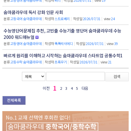
분류
고등영어 숨마쿰라우데
|
작성자
찌니
|
작성일
2026/07/31
|
view
19
숨마쿰라우데 독서 강화 인문 사회
분류
고등국어 숨마쿰라우데
|
작성자
스트로베리
|
작성일
2026/07/31
|
view
24
수능영단어문제집 추천, 고빈출 수능기출 영단어 숨마쿰라우데 수능
2000 워드매뉴얼
분류
고등영어 숨마쿰라우데
|
작성자
똑똑박사에디
|
작성일
2026/07/31
|
view
39
빠르게 원리를 이해하고 시작하는 숨마쿰라우데 스타트업 공통수학1
분류
고등수학 숨마쿰라우데
|
작성자
초록우기
|
작성일
2026/07/31
|
view
21
검색
1
이전
2
3
4
5
다음
전체목록