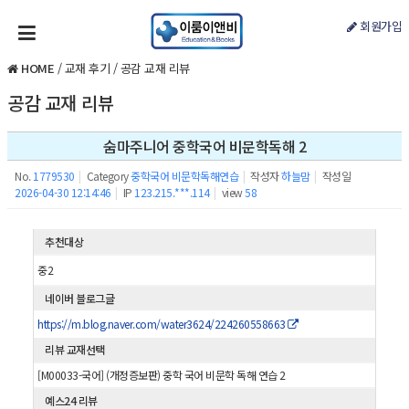
회원가입
HOME
/
교재 후기
/
공감 교재 리뷰
공감 교재 리뷰
숨마주니어 중학국어 비문학독해 2
No.
1779530
|
Category
중학국어 비문학독해연습
|
작성자
하늘맘
|
작성일
2026-04-30 12:14:46
|
IP
123.215.***.114
|
view
58
추천대상
중2
네이버 블로그글
https://m.blog.naver.com/water3624/224260558663
리뷰 교재선택
[M00033-국어] (개정증보판) 중학 국어 비문학 독해 연습 2
예스24 리뷰