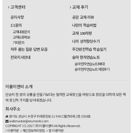
고객센터
교재 후기
공지사항
공감 교재 리뷰
1:1문의
나만의 학습비법
교재내용문의
교재 100자평
교재오류제보
나의 성적향상수기
기타문의
자주 묻는 질문 답변 모음
주간완전학습 학습일기
전국지사안내
숨마 한자연습노트
숨마 한자연습노트(베타)
숨마 한자연습노트 체험후기
이룸이앤비 소개
단순히 한 권의 상품을 만들기보다는 철저한 교육정신을 바탕으로 정성을 다하여 모든 책
에 정신적 가치를 담아내겠습니다.
회사주소
경기도 성남시 수정구 위례광장로 21-9 KCC웰츠타워 2층 2018호
webmaster@erumenb.com
COPYRIGHT (C) 2017 (주)이룸이앤비 All Rights Reserved.
이용약관
개인정보처리방침
앱 이용약관