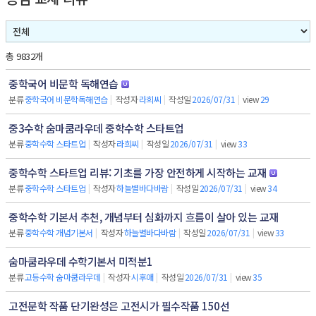
총 9832개
중학국어 비문학 독해연습
분류
중학국어 비문학독해연습
|
작성자
라희씨
|
작성일
2026/07/31
|
view
29
중3수학 숨마쿰라우데 중학수학 스타트업
분류
중학수학 스타트업
|
작성자
라희씨
|
작성일
2026/07/31
|
view
33
중학수학 스타트업 리뷰: 기초를 가장 안전하게 시작하는 교재
분류
중학수학 스타트업
|
작성자
하늘별바다바람
|
작성일
2026/07/31
|
view
34
중학수학 기본서 추천, 개념부터 심화까지 흐름이 살아 있는 교재
분류
중학수학 개념기본서
|
작성자
하늘별바다바람
|
작성일
2026/07/31
|
view
33
숨마쿰라우데 수학기본서 미적분1
분류
고등수학 숨마쿰라우데
|
작성자
시후애
|
작성일
2026/07/31
|
view
35
고전문학 작품 단기완성은 고전시가 필수작품 150선