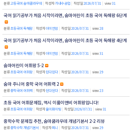
분류
고등국어 숨마쿰라우데
|
작성자
가내수공업
|
작성일
2026/07/31
|
view
31
국어 읽기공부가 처음 시작이라면, 숨마어린이 초등 국어 독해왕 6단계
분류
초등국어 독해왕
|
작성자
아이언맘
|
작성일
2026/07/31
|
view
28
국어 읽기공부가 처음 시작이라면, 숨마어린이 초등 국어 독해왕 4단계
분류
초등국어 독해왕
|
작성자
아이언맘
|
작성일
2026/07/31
|
view
31
숨마어린이 어휘왕 5-2
분류
초등국어 어휘왕
|
작성자
된다된다
|
작성일
2026/07/31
|
view
29
숨마 주니어 중학 국어 어휘력 2
분류
중학국어 어휘력
|
작성자
된다된다
|
작성일
2026/07/31
|
view
23
초등 국어 어휘문제집, 역시 이룸이앤비 어휘왕입니다!
분류
초등국어 어휘왕
|
작성자
율이화이팅
|
작성일
2026/07/31
|
view
31
중학수학 문제집 추천, 숨마쿰라우데 개념기본서 2-2 리뷰
분류
중학수학 개념기본서
|
작성자
찌니
|
작성일
2026/07/31
|
view
29