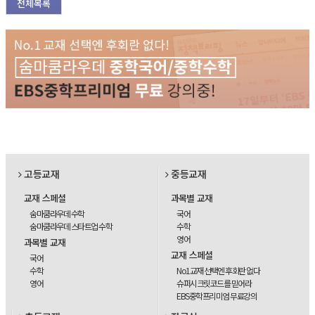
전체목록
고등교재
중등교재
교재 스페셜
과목별 교재
숨마쿰라우데 수학
국어
숨마쿰라우데 스타트업 수학
수학
영어
과목별 교재
교재 스페셜
국어
수학
No1교재 선택엔 후회란 없다
영어
슈퍼시크릿코드를 믿어라
EBS중학프리미엄 무료강의