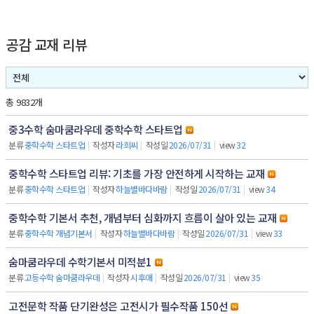
공감 교재 리뷰
총 9832개
중3수학 숨마쿰라우데 중학수학 스타트업
분류
중학수학 스타트업
|
작성자
라희씨
|
작성일
2026/07/31
|
view
32
중학수학 스타트업 리뷰: 기초를 가장 안전하게 시작하는 교재
분류
중학수학 스타트업
|
작성자
하늘별바다바람
|
작성일
2026/07/31
|
view
34
중학수학 기본서 추천, 개념부터 심화까지 흐름이 살아 있는 교재
분류
중학수학 개념기본서
|
작성자
하늘별바다바람
|
작성일
2026/07/31
|
view
33
숨마쿰라우데 수학기본서 미적분1
분류
고등수학 숨마쿰라우데
|
작성자
시후애
|
작성일
2026/07/31
|
view
35
고전문학 작품 단기완성은 고전시가 필수작품 150선