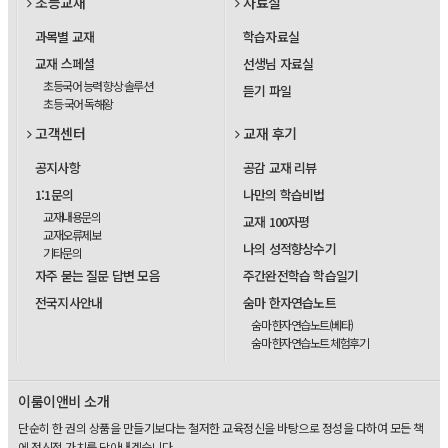
초등교재
자료실
과목별 교재
학습자료실
교재 스페셜
선생님 자료실
초등국어 능력 향상 솔루션
듣기 파일
초등 국어 독해왕
고객센터
교재 후기
공지사항
공감 교재 리뷰
1:1문의
나만의 학습비법
교재내용문의
교재 100자평
교재오류제보
나의 성적향상수기
기타문의
자주 묻는 질문 답변 모음
주간완전학습 학습일기
전국지사안내
숨마 한자연습노트
숨마 한자연습노트(베타)
숨마 한자연습노트 체험후기
이룸이앤비 소개
단순히 한 권의 상품을 만들기보다는 철저한 교육정신을 바탕으로 정성을 다하여 모든 책
에 정신적 가치를 담아내겠습니다.