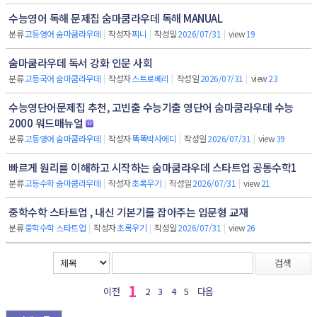
수능영어 독해 문제집 숨마쿰라우데 독해 MANUAL
분류
고등영어 숨마쿰라우데
|
작성자
찌니
|
작성일
2026/07/31
|
view
19
숨마쿰라우데 독서 강화 인문 사회
분류
고등국어 숨마쿰라우데
|
작성자
스트로베리
|
작성일
2026/07/31
|
view
23
수능영단어문제집 추천, 고빈출 수능기출 영단어 숨마쿰라우데 수능
2000 워드매뉴얼
분류
고등영어 숨마쿰라우데
|
작성자
똑똑박사에디
|
작성일
2026/07/31
|
view
39
빠르게 원리를 이해하고 시작하는 숨마쿰라우데 스타트업 공통수학1
분류
고등수학 숨마쿰라우데
|
작성자
초록우기
|
작성일
2026/07/31
|
view
21
중학수학 스타트업 , 내신 기본기를 잡아주는 입문형 교재
분류
중학수학 스타트업
|
작성자
초록우기
|
작성일
2026/07/31
|
view
26
검색
1
이전
2
3
4
5
다음