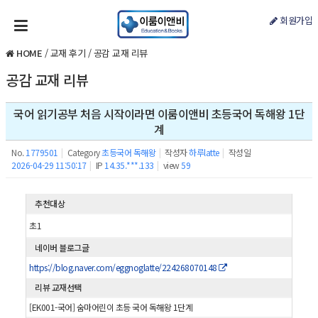
회원가입
HOME
/
교재 후기
/
공감 교재 리뷰
공감 교재 리뷰
국어 읽기공부 처음 시작이라면 이룸이앤비 초등국어 독해왕 1단
계
No.
1779501
|
Category
초등국어 독해왕
|
작성자
하루latte
|
작성일
2026-04-29 11:50:17
|
IP
14.35.***.133
|
view
59
추천대상
초1
네이버 블로그글
https://blog.naver.com/eggnoglatte/224268070148
리뷰 교재선택
[EK001-국어] 숨마어린이 초등 국어 독해왕 1단계