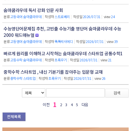
숨마쿰라우데 독서 강화 인문 사회
분류
고등국어 숨마쿰라우데
|
작성자
스트로베리
|
작성일
2026/07/31
|
view
24
수능영단어문제집 추천, 고빈출 수능기출 영단어 숨마쿰라우데 수능
2000 워드매뉴얼
분류
고등영어 숨마쿰라우데
|
작성자
똑똑박사에디
|
작성일
2026/07/31
|
view
39
빠르게 원리를 이해하고 시작하는 숨마쿰라우데 스타트업 공통수학1
분류
고등수학 숨마쿰라우데
|
작성자
초록우기
|
작성일
2026/07/31
|
view
21
중학수학 스타트업 , 내신 기본기를 잡아주는 입문형 교재
분류
중학수학 스타트업
|
작성자
초록우기
|
작성일
2026/07/31
|
view
26
검색
1
이전
2
3
4
5
다음
전체목록