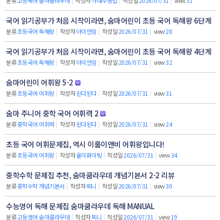
분류
고등국어 숨마쿰라우데
|
작성자
가내수공업
|
작성일
2026/07/31
|
view
31
국어 읽기공부가 처음 시작이라면, 숨마어린이 초등 국어 독해왕 6단계
분류
초등국어 독해왕
|
작성자
아이언맘
|
작성일
2026/07/31
|
view
28
국어 읽기공부가 처음 시작이라면, 숨마어린이 초등 국어 독해왕 4단계
분류
초등국어 독해왕
|
작성자
아이언맘
|
작성일
2026/07/31
|
view
32
숨마어린이 어휘왕 5-2
분류
초등국어 어휘왕
|
작성자
된다된다
|
작성일
2026/07/31
|
view
31
숨마 주니어 중학 국어 어휘력 2
분류
중학국어 어휘력
|
작성자
된다된다
|
작성일
2026/07/31
|
view
24
초등 국어 어휘문제집, 역시 이룸이앤비 어휘왕입니다!
분류
초등국어 어휘왕
|
작성자
율이화이팅
|
작성일
2026/07/31
|
view
34
중학수학 문제집 추천, 숨마쿰라우데 개념기본서 2-2 리뷰
분류
중학수학 개념기본서
|
작성자
찌니
|
작성일
2026/07/31
|
view
30
수능영어 독해 문제집 숨마쿰라우데 독해 MANUAL
분류
고등영어 숨마쿰라우데
|
작성자
찌니
|
작성일
2026/07/31
|
view
19