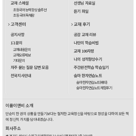
교재 스페셜
선생님 자료실
초등국어 능력 향상 솔루션
듣기 파일
초등 국어 독해왕
고객센터
교재 후기
공지사항
공감 교재 리뷰
1:1문의
나만의 학습비법
교재내용문의
교재 100자평
교재오류제보
나의 성적향상수기
기타문의
자주 묻는 질문 답변 모음
주간완전학습 학습일기
전국지사안내
숨마 한자연습노트
숨마 한자연습노트(베타)
숨마 한자연습노트 체험후기
이룸이앤비 소개
단순히 한 권의 상품을 만들기보다는 철저한 교육정신을 바탕으로 정성을 다하여 모든 책
에 정신적 가치를 담아내겠습니다.
회사주소
경기도 성남시 수정구 위례광장로 21-9 KCC웰츠타워 2층 2018호