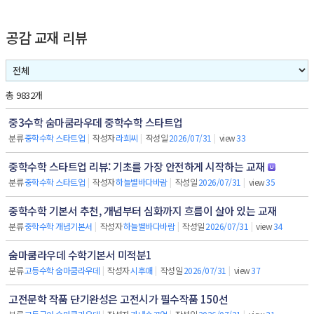
공감 교재 리뷰
총 9832개
중3수학 숨마쿰라우데 중학수학 스타트업
분류
중학수학 스타트업
|
작성자
라희씨
|
작성일
2026/07/31
|
view
33
중학수학 스타트업 리뷰: 기초를 가장 안전하게 시작하는 교재
분류
중학수학 스타트업
|
작성자
하늘별바다바람
|
작성일
2026/07/31
|
view
35
중학수학 기본서 추천, 개념부터 심화까지 흐름이 살아 있는 교재
분류
중학수학 개념기본서
|
작성자
하늘별바다바람
|
작성일
2026/07/31
|
view
34
숨마쿰라우데 수학기본서 미적분1
분류
고등수학 숨마쿰라우데
|
작성자
시후애
|
작성일
2026/07/31
|
view
37
고전문학 작품 단기완성은 고전시가 필수작품 150선