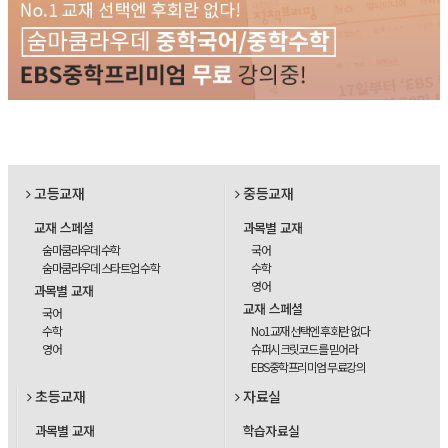
고등교재
중등교재
교재 스페셜
과목별 교재
숨마쿰라우데 수학
국어
숨마쿰라우데 스타트업 수학
수학
영어
과목별 교재
교재 스페셜
국어
수학
No1교재 선택엔 후회란 없다
영어
슈퍼시크릿코드를 믿어라
EBS중학프리미엄 무료강의
초등교재
자료실
과목별 교재
학습자료실