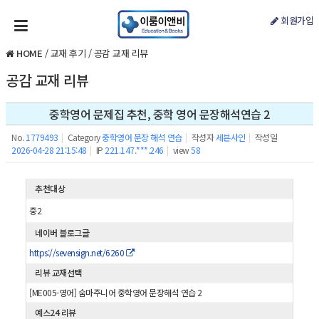
회원가입
HOME
/
교재 후기
/
공감 교재 리뷰
공감 교재 리뷰
중학영어 문제집 추천, 중학 영어 문장해석연습 2
No.
1779493
|
Category
중학영어 문장 해석 연습
|
작성자
세븐사인
|
작성일
2026-04-28 21:15:48
|
IP
221.147.***.246
|
view
58
추천대상
중2
네이버 블로그글
https://sevensign.net/6260
리뷰 교재선택
[ME005-영어] 숨마주니어 중학영어 문장해석 연습 2
예스24 리뷰