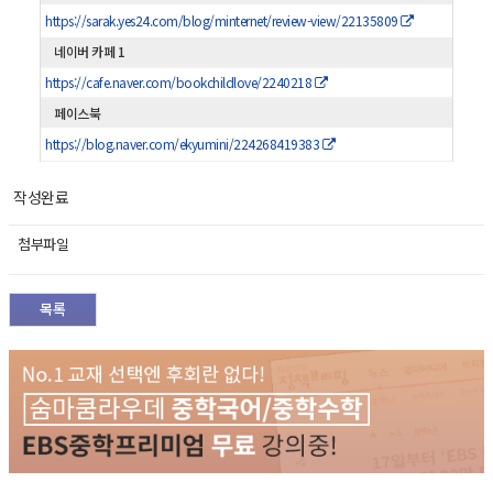
https://sarak.yes24.com/blog/minternet/review-view/22135809
네이버 카페 1
https://cafe.naver.com/bookchildlove/2240218
페이스북
https://blog.naver.com/ekyumini/224268419383
작성완료
첨부파일
목록