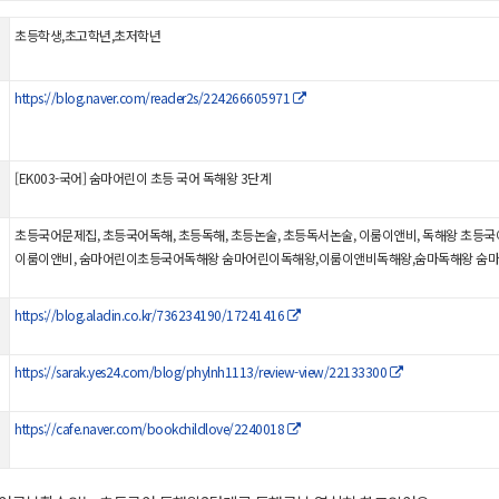
초등학생,초고학년,초저학년
https://blog.naver.com/reader2s/224266605971
[EK003-국어] 숨마어린이 초등 국어 독해왕 3단계
초등국어문제집, 초등국어독해, 초등독해, 초등논술, 초등독서논술, 이룸이앤비, 독해왕 초등
이룸이앤비, 숨마어린이초등국어독해왕 숨마어린이독해왕,이룸이앤비독해왕,숨마독해왕 숨
https://blog.aladin.co.kr/736234190/17241416
https://sarak.yes24.com/blog/phylnh1113/review-view/22133300
https://cafe.naver.com/bookchildlove/2240018