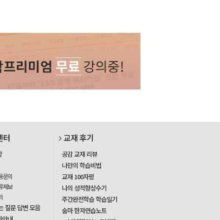
센터
교재 후기
항
공감 교재 리뷰
나만의 학습비법
용문의
교재 100자평
류제보
나의 성적향상수기
의
주간완전학습 학습일기
는 질문 답변 모음
숨마 한자연습노트
사안내