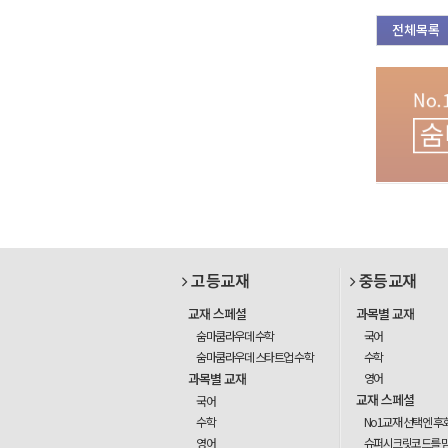
전체목록
고등교재
중등교재
교재 스페셜
과목별 교재
숨마쿰라우데 수학
국어
숨마쿰라우데 스타트업 수학
수학
과목별 교재
영어
교재 스페셜
국어
수학
No1교재 선택엔 후
영어
슈퍼시크릿코드를 