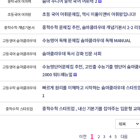
숨마 주니어 중학 국어 어휘력 2
중학국어 어휘력
초등 국어 어휘문제집, 역시 이룸이앤비 어휘왕입니다!
초등국어 어휘왕
중학수학 문제집 추천, 숨마쿰라우데 개념기본서 2-2 리
중학수학 개념기본서
수능영어 독해 문제집 숨마쿰라우데 독해 MANUAL
고등영어 숨마쿰라우데
숨마쿰라우데 독서 강화 인문 사회
고등국어 숨마쿰라우데
수능영단어문제집 추천, 고빈출 수능기출 영단어 숨마쿰
고등영어 숨마쿰라우데
2000 워드매뉴얼
빠르게 원리를 이해하고 시작하는 숨마쿰라우데 스타트
고등수학 숨마쿰라우데
1
중학수학 스타트업 , 내신 기본기를 잡아주는 입문형 교
중학수학 스타트업
1
이전
2
3
4
5
다음