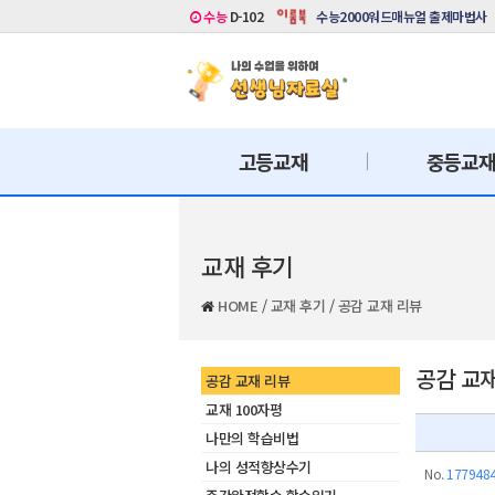
수능
D-102
수능2000워드매뉴얼 출제마법사
고등교재
중등교
교재 후기
HOME
/
교재 후기
/
공감 교재 리뷰
공감 교
공감 교재 리뷰
교재 100자평
나만의 학습비법
나의 성적향상수기
No.
177948