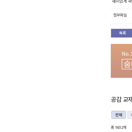
재미있게 국
첨부파일
목록
공감 교
전체
총 9832개