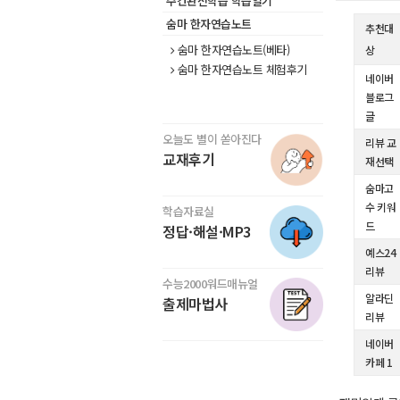
주간완전학습 학습일기
숨마 한자연습노트
추천대
숨마 한자연습노트(베타)
상
숨마 한자연습노트 체험후기
네이버
블로그
글
오늘도 별이 쏟아진다
리뷰 교
교재후기
재선택
숨마고
수 키워
학습자료실
드
정답·해설·MP3
예스24
리뷰
수능2000워드매뉴얼
알라딘
출제마법사
리뷰
네이버
카페 1