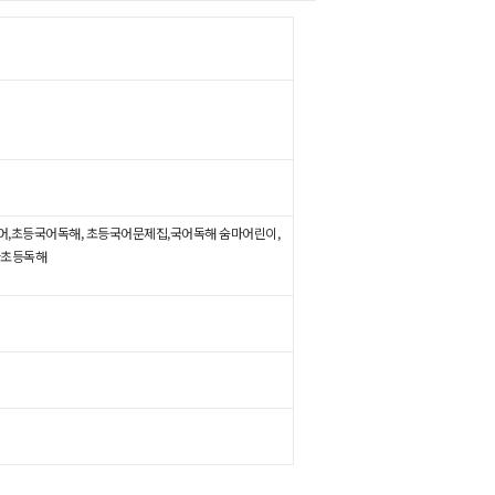
국어,초등국어독해, 초등국어문제집,국어독해 숨마어린이,
마초등독해