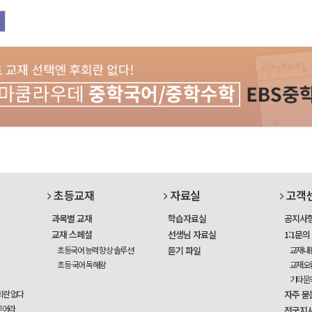
초등교재
자료실
고객
과목별 교재
학습자료실
공지사
교재 스페셜
선생님 자료실
1:1문의
초등국어 능력 향상 솔루션
듣기 파일
교재내
초등 국어 독해왕
교재오
기타문
회란 없다
자주 묻
믿어라
전국지