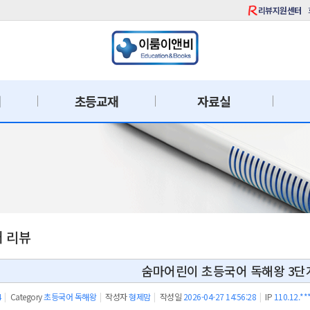
리뷰지원센터
재
초등교재
자료실
재 리뷰
숨마어린이 초등국어 독해왕 3단
4
|
Category
초등국어 독해왕
|
작성자
형제맘
|
작성일
2026-04-27 14:56:28
|
IP
110.12.**