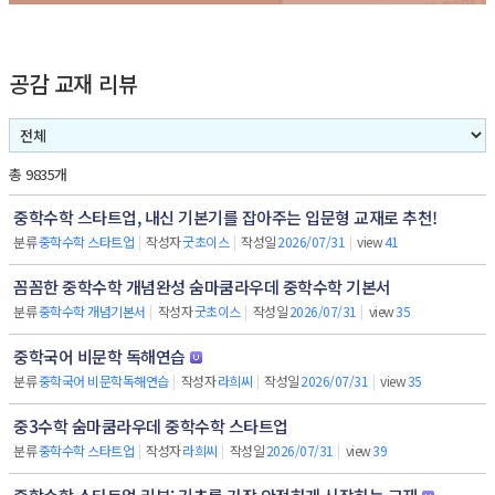
공감 교재 리뷰
총 9835개
중학수학 스타트업, 내신 기본기를 잡아주는 입문형 교재로 추천!
분류
중학수학 스타트업
|
작성자
굿초이스
|
작성일
2026/07/31
|
view
41
꼼꼼한 중학수학 개념완성 숨마쿰라우데 중학수학 기본서
분류
중학수학 개념기본서
|
작성자
굿초이스
|
작성일
2026/07/31
|
view
35
중학국어 비문학 독해연습
분류
중학국어 비문학독해연습
|
작성자
라희씨
|
작성일
2026/07/31
|
view
35
중3수학 숨마쿰라우데 중학수학 스타트업
분류
중학수학 스타트업
|
작성자
라희씨
|
작성일
2026/07/31
|
view
39