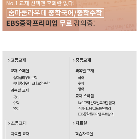
고등교재
중등교재
교재 스페셜
과목별 교재
숨마쿰라우데 수학
국어
숨마쿰라우데 스타트업 수학
수학
영어
과목별 교재
교재 스페셜
국어
수학
No1교재 선택엔 후회란 없다
영어
슈퍼시크릿코드를 믿어라
EBS중학프리미엄 무료강의
초등교재
자료실
과목별 교재
학습자료실