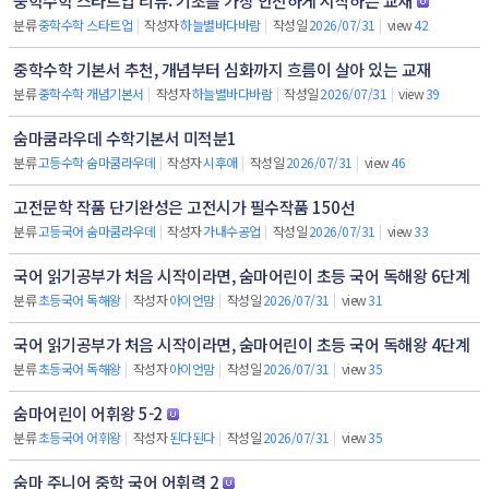
중학수학 스타트업 리뷰: 기초를 가장 안전하게 시작하는 교재
분류
중학수학 스타트업
|
작성자
하늘별바다바람
|
작성일
2026/07/31
|
view
42
중학수학 기본서 추천, 개념부터 심화까지 흐름이 살아 있는 교재
분류
중학수학 개념기본서
|
작성자
하늘별바다바람
|
작성일
2026/07/31
|
view
39
숨마쿰라우데 수학기본서 미적분1
분류
고등수학 숨마쿰라우데
|
작성자
시후애
|
작성일
2026/07/31
|
view
46
고전문학 작품 단기완성은 고전시가 필수작품 150선
분류
고등국어 숨마쿰라우데
|
작성자
가내수공업
|
작성일
2026/07/31
|
view
33
국어 읽기공부가 처음 시작이라면, 숨마어린이 초등 국어 독해왕 6단계
분류
초등국어 독해왕
|
작성자
아이언맘
|
작성일
2026/07/31
|
view
31
국어 읽기공부가 처음 시작이라면, 숨마어린이 초등 국어 독해왕 4단계
분류
초등국어 독해왕
|
작성자
아이언맘
|
작성일
2026/07/31
|
view
35
숨마어린이 어휘왕 5-2
분류
초등국어 어휘왕
|
작성자
된다된다
|
작성일
2026/07/31
|
view
35
숨마 주니어 중학 국어 어휘력 2