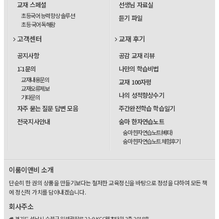
교재 스페셜
선생님 자료실
초등국어 능력 향상 솔루션
듣기 파일
초등 국어 독해왕
고객센터
교재 후기
공지사항
공감 교재 리뷰
1:1문의
나만의 학습비법
교재내용문의
교재 100자평
교재오류제보
나의 성적향상수기
기타문의
자주 묻는 질문 답변 모음
주간완전학습 학습일기
전국지사안내
숨마 한자연습노트
숨마 한자연습노트(베타)
숨마 한자연습노트 체험후기
이룸이앤비 소개
단순히 한 권의 상품을 만들기보다는 철저한 교육정신을 바탕으로 정성을 다하여 모든 책
에 정신적 가치를 담아내겠습니다.
회사주소
경기도 성남시 수정구 위례광장로 21-9 KCC웰츠타워 2층 2018호