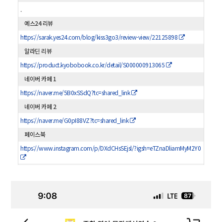
.
예스24 리뷰
https://sarak.yes24.com/blog/kiss3go3/review-view/22125898
알라딘 리뷰
https://product.kyobobook.co.kr/detail/S000000913065
네이버 카페 1
https://naver.me/5B0xSSdQ?tc=shared_link
네이버 카페 2
https://naver.me/G0pI88VZ?tc=shared_link
페이스북
https://www.instagram.com/p/DXdCHsSEjsl/?igsh=eTZnaDliamMyM2Y0