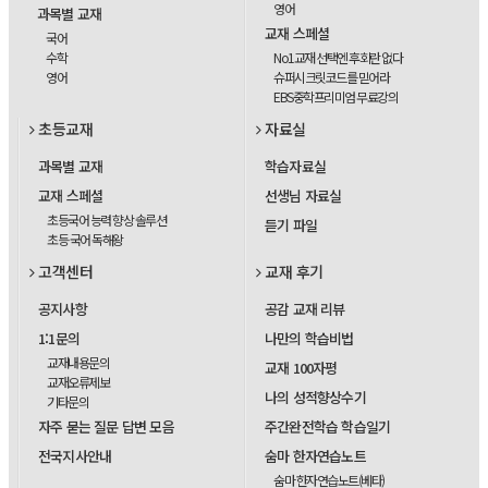
영어
과목별 교재
교재 스페셜
국어
수학
No1교재 선택엔 후회란 없다
영어
슈퍼시크릿코드를 믿어라
EBS중학프리미엄 무료강의
초등교재
자료실
과목별 교재
학습자료실
교재 스페셜
선생님 자료실
초등국어 능력 향상 솔루션
듣기 파일
초등 국어 독해왕
고객센터
교재 후기
공지사항
공감 교재 리뷰
1:1문의
나만의 학습비법
교재내용문의
교재 100자평
교재오류제보
나의 성적향상수기
기타문의
자주 묻는 질문 답변 모음
주간완전학습 학습일기
전국지사안내
숨마 한자연습노트
숨마 한자연습노트(베타)