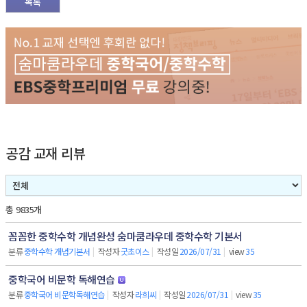
목록
공감 교재 리뷰
총 9835개
꼼꼼한 중학수학 개념완성 숨마쿰라우데 중학수학 기본서
분류
중학수학 개념기본서
|
작성자
굿초이스
|
작성일
2026/07/31
|
view
35
중학국어 비문학 독해연습
분류
중학국어 비문학독해연습
|
작성자
라희씨
|
작성일
2026/07/31
|
view
35