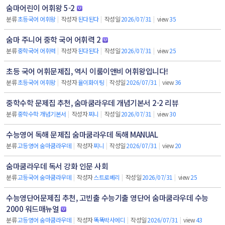
숨마어린이 어휘왕 5-2
분류
초등국어 어휘왕
|
작성자
된다된다
|
작성일
2026/07/31
|
view
35
숨마 주니어 중학 국어 어휘력 2
분류
중학국어 어휘력
|
작성자
된다된다
|
작성일
2026/07/31
|
view
25
초등 국어 어휘문제집, 역시 이룸이앤비 어휘왕입니다!
분류
초등국어 어휘왕
|
작성자
율이화이팅
|
작성일
2026/07/31
|
view
36
중학수학 문제집 추천, 숨마쿰라우데 개념기본서 2-2 리뷰
분류
중학수학 개념기본서
|
작성자
찌니
|
작성일
2026/07/31
|
view
30
수능영어 독해 문제집 숨마쿰라우데 독해 MANUAL
분류
고등영어 숨마쿰라우데
|
작성자
찌니
|
작성일
2026/07/31
|
view
20
숨마쿰라우데 독서 강화 인문 사회
분류
고등국어 숨마쿰라우데
|
작성자
스트로베리
|
작성일
2026/07/31
|
view
25
수능영단어문제집 추천, 고빈출 수능기출 영단어 숨마쿰라우데 수능
2000 워드매뉴얼
분류
고등영어 숨마쿰라우데
|
작성자
똑똑박사에디
|
작성일
2026/07/31
|
view
43