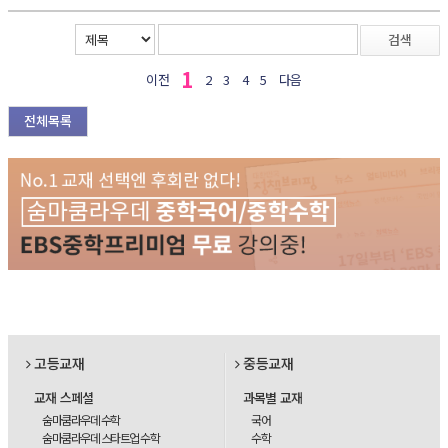
검색
1
이전
2
3
4
5
다음
전체목록
고등교재
중등교재
교재 스페셜
과목별 교재
숨마쿰라우데 수학
국어
숨마쿰라우데 스타트업 수학
수학