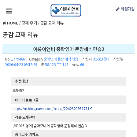
회원가입
HOME
/
교재 후기
/
공감 교재 리뷰
공감 교재 리뷰
이룸이앤비 중학영어 문장해석연습2
No.
1779466
|
Category
중학영어 문장 해석 연습
|
작성자
초6중3곰이
|
작성일
2026-04-23 09:19:39
|
IP
58.123.***.145
|
view
66
추천대상
초5-중2
네이버 블로그글
https://m.blog.naver.com/sosiju/224262096171
리뷰 교재선택
[ME006-영어] 숨마주니어 중학영어 문장해석 연습 3
숨마고수 키워드