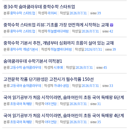
중3수학 숨마쿰라우데 중학수학 스타트업
분류
중학수학 스타트업
|
작성자
라희씨
|
작성일
2026/07/31
|
view
39
중학수학 스타트업 리뷰: 기초를 가장 안전하게 시작하는 교재
분류
중학수학 스타트업
|
작성자
하늘별바다바람
|
작성일
2026/07/31
|
view
42
중학수학 기본서 추천, 개념부터 심화까지 흐름이 살아 있는 교재
분류
중학수학 개념기본서
|
작성자
하늘별바다바람
|
작성일
2026/07/31
|
view
39
숨마쿰라우데 수학기본서 미적분1
분류
고등수학 숨마쿰라우데
|
작성자
시후애
|
작성일
2026/07/31
|
view
45
고전문학 작품 단기완성은 고전시가 필수작품 150선
분류
고등국어 숨마쿰라우데
|
작성자
가내수공업
|
작성일
2026/07/31
|
view
33
국어 읽기공부가 처음 시작이라면, 숨마어린이 초등 국어 독해왕 6단계
분류
초등국어 독해왕
|
작성자
아이언맘
|
작성일
2026/07/31
|
view
31
국어 읽기공부가 처음 시작이라면, 숨마어린이 초등 국어 독해왕 4단계
분류
초등국어 독해왕
|
작성자
아이언맘
|
작성일
2026/07/31
|
view
35