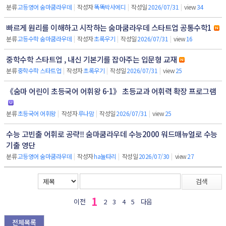
분류
고등영어 숨마쿰라우데
|
작성자
똑똑박사에디
|
작성일
2026/07/31
|
view
34
빠르게 원리를 이해하고 시작하는 숨마쿰라우데 스타트업 공통수학1
분류
고등수학 숨마쿰라우데
|
작성자
초록우기
|
작성일
2026/07/31
|
view
16
중학수학 스타트업 , 내신 기본기를 잡아주는 입문형 교재
분류
중학수학 스타트업
|
작성자
초록우기
|
작성일
2026/07/31
|
view
25
《숨마 어린이 초등국어 어휘왕 6-1》 초등교과 어휘력 확장 프로그램
분류
초등국어 어휘왕
|
작성자
루나맘
|
작성일
2026/07/31
|
view
25
수능 고빈출 어휘로 공략!! 숨마쿰라우데 수능2000 워드매뉴얼로 수능
기출 영단
분류
고등영어 숨마쿰라우데
|
작성자
ha눌타리
|
작성일
2026/07/30
|
view
27
검색
1
이전
2
3
4
5
다음
전체목록