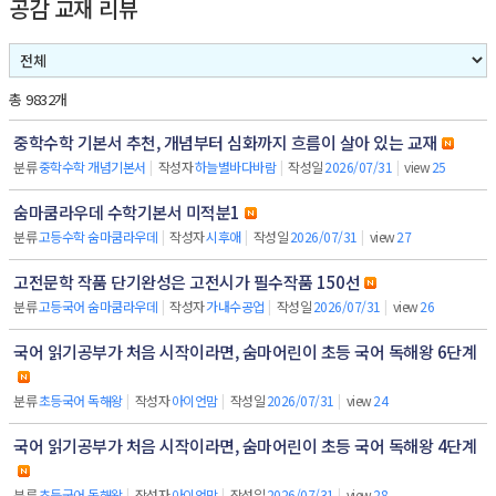
공감 교재 리뷰
총 9832개
중학수학 기본서 추천, 개념부터 심화까지 흐름이 살아 있는 교재
분류
중학수학 개념기본서
|
작성자
하늘별바다바람
|
작성일
2026/07/31
|
view
25
숨마쿰라우데 수학기본서 미적분1
분류
고등수학 숨마쿰라우데
|
작성자
시후애
|
작성일
2026/07/31
|
view
27
고전문학 작품 단기완성은 고전시가 필수작품 150선
분류
고등국어 숨마쿰라우데
|
작성자
가내수공업
|
작성일
2026/07/31
|
view
26
국어 읽기공부가 처음 시작이라면, 숨마어린이 초등 국어 독해왕 6단계
분류
초등국어 독해왕
|
작성자
아이언맘
|
작성일
2026/07/31
|
view
24
국어 읽기공부가 처음 시작이라면, 숨마어린이 초등 국어 독해왕 4단계
분류
초등국어 독해왕
|
작성자
아이언맘
|
작성일
2026/07/31
|
view
28