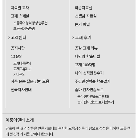
과목별 교재
학습자료실
교재 스페셜
선생님 자료실
초등국어 능력 향상 솔루션
듣기 파일
초등 국어 독해왕
고객센터
교재 후기
공지사항
공감 교재 리뷰
1:1문의
나만의 학습비법
교재내용문의
교재 100자평
교재오류제보
나의 성적향상수기
기타문의
자주 묻는 질문 답변 모음
주간완전학습 학습일기
전국지사안내
숨마 한자연습노트
숨마 한자연습노트(베타)
숨마 한자연습노트 체험후기
이룸이앤비 소개
단순히 한 권의 상품을 만들기보다는 철저한 교육정신을 바탕으로 정성을 다하여 모든 책
에 정신적 가치를 담아내겠습니다.