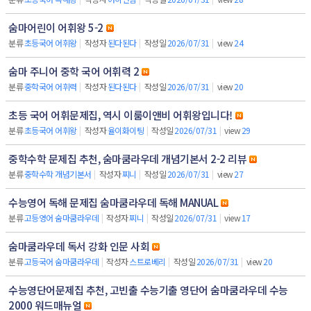
숨마어린이 어휘왕 5-2
분류
초등국어 어휘왕
|
작성자
된다된다
|
작성일
2026/07/31
|
view
24
숨마 주니어 중학 국어 어휘력 2
분류
중학국어 어휘력
|
작성자
된다된다
|
작성일
2026/07/31
|
view
20
초등 국어 어휘문제집, 역시 이룸이앤비 어휘왕입니다!
분류
초등국어 어휘왕
|
작성자
율이화이팅
|
작성일
2026/07/31
|
view
29
중학수학 문제집 추천, 숨마쿰라우데 개념기본서 2-2 리뷰
분류
중학수학 개념기본서
|
작성자
찌니
|
작성일
2026/07/31
|
view
27
수능영어 독해 문제집 숨마쿰라우데 독해 MANUAL
분류
고등영어 숨마쿰라우데
|
작성자
찌니
|
작성일
2026/07/31
|
view
17
숨마쿰라우데 독서 강화 인문 사회
분류
고등국어 숨마쿰라우데
|
작성자
스트로베리
|
작성일
2026/07/31
|
view
20
수능영단어문제집 추천, 고빈출 수능기출 영단어 숨마쿰라우데 수능
2000 워드매뉴얼