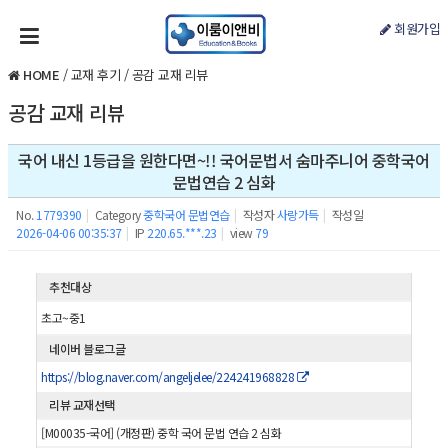
회원가입
HOME
/
교재 후기
/
공감 교재 리뷰
공감 교재 리뷰
국어 내신 1등급을 원한다면~!! 국어문법서 숨마주니어 중학국어
문법연습 2 심화
No.
1779390
|
Category
중학국어 문법연습
|
작성자
사랑가득
|
작성일
2026-04-06 00:35:37
|
IP
220.65.***.23
|
view
79
추천대상
초고~중1
네이버 블로그글
https://blog.naver.com/angeljelee/224241968828
리뷰 교재선택
[M00035-국어] (개정판) 중학 국어 문법 연습 2 심화