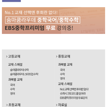
고등교재
중등교재
교재 스페셜
과목별 교재
숨마쿰라우데 수학
국어
숨마쿰라우데 스타트업 수학
수학
영어
과목별 교재
교재 스페셜
국어
수학
No1교재 선택엔 후회란 없다
영어
슈퍼시크릿코드를 믿어라
EBS중학프리미엄 무료강의
초등교재
자료실