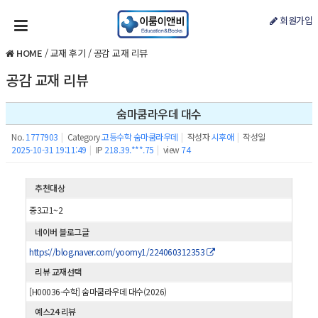
회원가입
HOME
/
교재 후기
/
공감 교재 리뷰
공감 교재 리뷰
숨마쿰라우데 대수
No.
1777903
|
Category
고등수학 숨마쿰라우데
|
작성자
시후애
|
작성일
2025-10-31 19:11:49
|
IP
218.39.***.75
|
view
74
추천대상
중3고1~2
네이버 블로그글
https://blog.naver.com/yoomy1/224060312353
리뷰 교재선택
[H00036-수학] 숨마쿰라우데 대수(2026)
예스24 리뷰