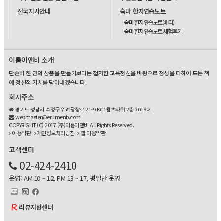
전국지사안내
숨마 한자연습노트
숨마 한자연습노트(베타)
숨마 한자연습노트 체험후기
이룸이앤비 소개
단순히 한 권의 상품을 만들기보다는 철저한 교육정신을 바탕으로 정성을 다하여 모든 책
에 정신적 가치를 담아내겠습니다.
회사주소
경기도 성남시 수정구 위례광장로 21-9 KCC웰츠타워 2층 2018호
webmaster@erumenb.com
COPYRIGHT (C) 2017 (주)이룸이앤비 All Rights Reserved.
이용약관
개인정보처리방침
앱 이용약관
고객센터
02-424-2410
운영: AM 10 ~ 12, PM 13 ~ 17, 평일만 운영
리뷰지원센터