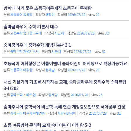
방학때 하기 좋은 초등국어문제집 초등국어 독해왕
분류
초등국어 독해왕
|
작성자
셀창원
|
작성일
2026/07/28
|
view
20
숨마쿰라우데 수학 기본서 대수
분류
고등수학 숨마쿰라우데
|
작성자
시금치
|
작성일
2026/07/28
|
view
32
숨마쿰라우데 중학수학 개념기본서3-1
분류
중학수학 개념기본서
|
작성자
시금치
|
작성일
2026/07/28
|
view
32
초등국어 어휘향상은 이룸이앤비 숨마어린이 어휘왕으로 확장가능해요
분류
초등국어 어휘왕
|
작성자
형제맘
|
작성일
2026/07/28
|
view
29
내신 기본기의 기초를 시작하는 교재, 숨마쿰라우데 중학수학 스타트업
3-1(202
분류
중학수학 스타트업
|
작성자
형제맘
|
작성일
2026/07/28
|
view
25
숨마주니어 중학국어 비문학 독해 연습 개정증보판으로 국어공부 완성!
분류
중학국어 비문학독해연습
|
작성자
사랑사랑쟁이
|
작성일
2026/07/28
|
view
31
초등 여름방학 문해력 교재 숨마어린이 어휘왕 5-2