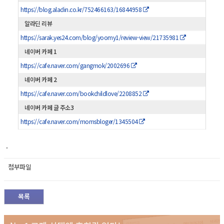
https://blog.aladin.co.kr/752466163/16844958
알라딘 리뷰
https://sarak.yes24.com/blog/yoomy1/review-view/21735981
네이버 카페 1
https://cafe.naver.com/gangmok/2002696
네이버 카페 2
https://cafe.naver.com/bookchildlove/2208852
네이버 카페 글 주소3
https://cafe.naver.com/momsbloger/1345504
.
첨부파일
목록