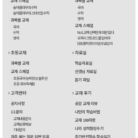
교재 스페셜
과목별 교재
숨마쿰라우데 수학
국어
숨마쿰라우데 스타트업 수학
수학
영어
과목별 교재
교재 스페셜
국어
수학
No1교재 선택엔 후회란 없다
영어
슈퍼시크릿코드를 믿어라
EBS중학프리미엄 무료강의
초등교재
자료실
과목별 교재
학습자료실
교재 스페셜
선생님 자료실
초등국어 능력 향상 솔루션
듣기 파일
초등 국어 독해왕
고객센터
교재 후기
공지사항
공감 교재 리뷰
1:1문의
나만의 학습비법
교재내용문의
교재 100자평
교재오류제보
나의 성적향상수기
기타문의
자주 묻는 질문 답변 모음
주간완전학습 학습일기