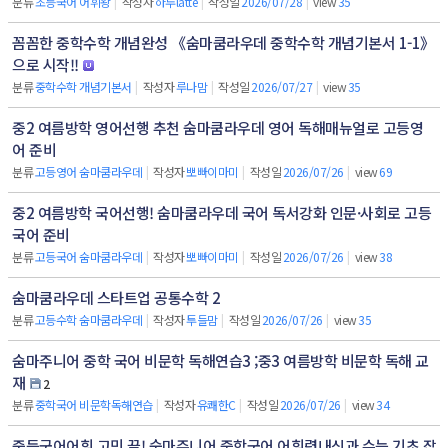
분류
초등국어 어휘왕
|
작성자
하루latte
|
작성일
2026/07/28
|
view
35
꼼꼼한 중학수학 개념완성 《숨마쿰라우데 중학수학 개념기본서 1-1》
으로 시작!!
분류
중학수학 개념기본서
|
작성자
루나맘
|
작성일
2026/07/27
|
view
35
중2 여름방학 영어선행 추천 숨마쿰라우데 영어 독해매뉴얼로 고등영
어 준비
분류
고등영어 숨마쿰라우데
|
작성자
뽀빠이마미
|
작성일
2026/07/26
|
view
69
중2 여름방학 국어선행! 숨마쿰라우데 국어 독서강화 인문·사회로 고등
국어 준비
분류
고등국어 숨마쿰라우데
|
작성자
뽀빠이마미
|
작성일
2026/07/26
|
view
38
숨마쿰라우데 스타트업 공통수학 2
분류
고등수학 숨마쿰라우데
|
작성자
투들맘
|
작성일
2026/07/26
|
view
35
숨마주니어 중학 국어 비문학 독해연습3 ;중3 여름방학 비문학 독해 교
재
2
분류
중학국어 비문학독해연습
|
작성자
유쾌한C
|
작성일
2026/07/26
|
view
34
중등국어어휘 고민 끝! 숨마주니어 중학국어 어휘력내신과 수능 기초 잡