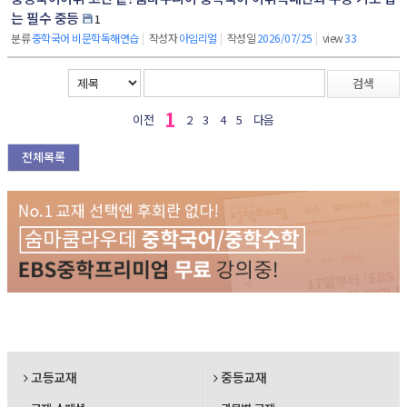
는 필수 중등
1
분류
중학국어 비문학독해연습
|
작성자
아임리얼
|
작성일
2026/07/25
|
view
33
검색
1
이전
2
3
4
5
다음
전체목록
고등교재
중등교재