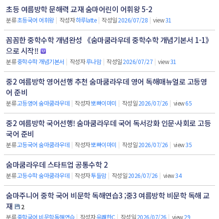
초등 여름방학 문해력 교재 숨마어린이 어휘왕 5-2
분류
초등국어 어휘왕
|
작성자
하루latte
|
작성일
2026/07/28
|
view
31
꼼꼼한 중학수학 개념완성 《숨마쿰라우데 중학수학 개념기본서 1-1》
으로 시작!!
분류
중학수학 개념기본서
|
작성자
루나맘
|
작성일
2026/07/27
|
view
31
중2 여름방학 영어선행 추천 숨마쿰라우데 영어 독해매뉴얼로 고등영
어 준비
분류
고등영어 숨마쿰라우데
|
작성자
뽀빠이마미
|
작성일
2026/07/26
|
view
65
중2 여름방학 국어선행! 숨마쿰라우데 국어 독서강화 인문·사회로 고등
국어 준비
분류
고등국어 숨마쿰라우데
|
작성자
뽀빠이마미
|
작성일
2026/07/26
|
view
35
숨마쿰라우데 스타트업 공통수학 2
분류
고등수학 숨마쿰라우데
|
작성자
투들맘
|
작성일
2026/07/26
|
view
34
숨마주니어 중학 국어 비문학 독해연습3 ;중3 여름방학 비문학 독해 교
재
2
분류
중학국어 비문학독해연습
|
작성자
유쾌한C
|
작성일
2026/07/26
|
view
29