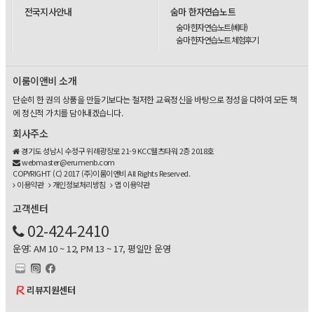
전국지사안내
숨마 한자연습노트
숨마 한자연습노트(베타)
숨마 한자연습노트 체험후기
이룸이앤비 소개
단순히 한 권의 상품을 만들기보다는 철저한 교육정신을 바탕으로 정성을 다하여 모든 책
에 정신적 가치를 담아내겠습니다.
회사주소
경기도 성남시 수정구 위례광장로 21-9 KCC웰츠타워 2층 2018호
webmaster@erumenb.com
COPYRIGHT (C) 2017 (주)이룸이앤비 All Rights Reserved.
이용약관
개인정보처리방침
앱 이용약관
고객센터
02-424-2410
운영: AM 10 ~ 12, PM 13 ~ 17, 평일만 운영
리뷰지원센터