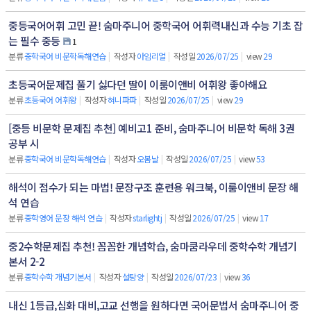
중등국어어휘 고민 끝! 숨마주니어 중학국어 어휘력내신과 수능 기초 잡
는 필수 중등
1
분류
중학국어 비문학독해연습
|
작성자
아임리얼
|
작성일
2026/07/25
|
view
29
초등국어문제집 풀기 싫다던 딸이 이룸이앤비 어휘왕 좋아해요
분류
초등국어 어휘왕
|
작성자
혀니파파
|
작성일
2026/07/25
|
view
29
[중등 비문학 문제집 추천] 예비고1 준비, 숨마주니어 비문학 독해 3권
공부 시
분류
중학국어 비문학독해연습
|
작성자
오봄날
|
작성일
2026/07/25
|
view
53
해석이 점수가 되는 마법! 문장구조 훈련용 워크북, 이룸이앤비 문장 해
석 연습
분류
중학영어 문장 해석 연습
|
작성자
starlightj
|
작성일
2026/07/25
|
view
17
중2수학문제집 추천! 꼼꼼한 개념학습, 숨마쿰라우데 중학수학 개념기
본서 2-2
분류
중학수학 개념기본서
|
작성자
설탕양
|
작성일
2026/07/23
|
view
36
내신 1등급,심화 대비,고교 선행을 원하다면 국어문법서 숨마주니어 중