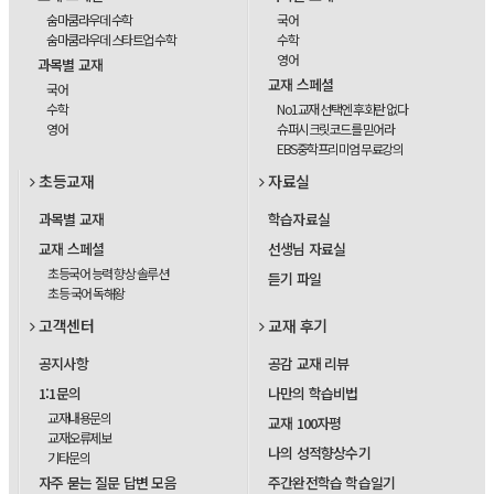
숨마쿰라우데 수학
국어
숨마쿰라우데 스타트업 수학
수학
영어
과목별 교재
교재 스페셜
국어
수학
No1교재 선택엔 후회란 없다
영어
슈퍼시크릿코드를 믿어라
EBS중학프리미엄 무료강의
초등교재
자료실
과목별 교재
학습자료실
교재 스페셜
선생님 자료실
초등국어 능력 향상 솔루션
듣기 파일
초등 국어 독해왕
고객센터
교재 후기
공지사항
공감 교재 리뷰
1:1문의
나만의 학습비법
교재내용문의
교재 100자평
교재오류제보
나의 성적향상수기
기타문의
자주 묻는 질문 답변 모음
주간완전학습 학습일기