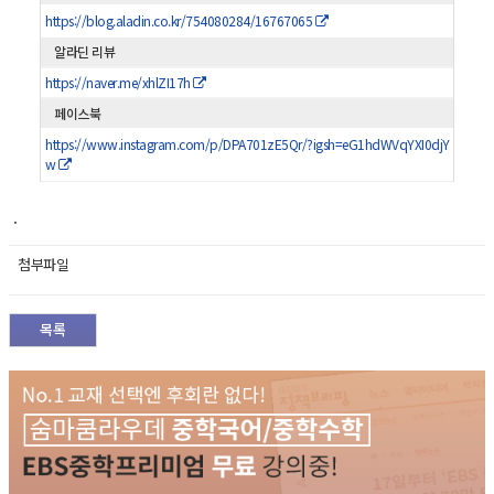
https://blog.aladin.co.kr/754080284/16767065
알라딘 리뷰
https://naver.me/xhlZI17h
페이스북
https://www.instagram.com/p/DPA701zE5Qr/?igsh=eG1hdWVqYXI0djY
w
.
첨부파일
목록