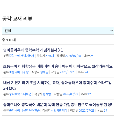
공감 교재 리뷰
총 9832개
숨마쿰라우데 중학수학 개념기본서3-1
분류
중학수학 개념기본서
|
작성자
시금치
|
작성일
2026/07/28
|
view
25
초등국어 어휘향상은 이룸이앤비 숨마어린이 어휘왕으로 확장가능해요
분류
초등국어 어휘왕
|
작성자
형제맘
|
작성일
2026/07/28
|
view
24
내신 기본기의 기초를 시작하는 교재, 숨마쿰라우데 중학수학 스타트업
3-1(202
분류
중학수학 스타트업
|
작성자
형제맘
|
작성일
2026/07/28
|
view
22
숨마주니어 중학국어 비문학 독해 연습 개정증보판으로 국어공부 완성!
분류
중학국어 비문학독해연습
|
작성자
사랑사랑쟁이
|
작성일
2026/07/28
|
view
27