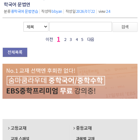
학국어 문법연
분류
중학국어 문법연습
|
작성자
bbyan
|
작성일
2026/07/22
|
view
24
검색
1
이전
2
3
4
5
다음
전체목록
고등교재
중등교재
교재 스페셜
과목별 교재