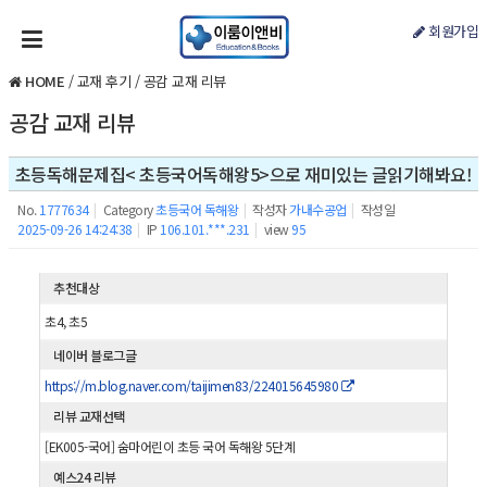
회원가입
HOME
/
교재 후기
/
공감 교재 리뷰
공감 교재 리뷰
초등독해문제집< 초등국어독해왕5>으로 재미있는 글읽기해봐요!
No.
1777634
|
Category
초등국어 독해왕
|
작성자
가내수공업
|
작성일
2025-09-26 14:24:38
|
IP
106.101.***.231
|
view
95
추천대상
초4, 초5
네이버 블로그글
https://m.blog.naver.com/taijimen83/224015645980
리뷰 교재선택
[EK005-국어] 숨마어린이 초등 국어 독해왕 5단계
예스24 리뷰