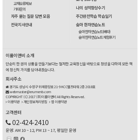
교재오류제보
나의 성적향상수기
기타문의
자주 묻는 질문 답변 모음
주간완전학습 학습일기
전국지사안내
숨마 한자연습노트
숨마 한자연습노트(베타)
숨마 한자연습노트 체험후기
이룸이앤비 소개
단순히 한 권의 상품을 만들기보다는 철저한 교육정신을 바탕으로 정성을 다하여 모든 책
에 정신적 가치를 담아내겠습니다.
회사주소
경기도 성남시 수정구 위례광장로 21-9 KCC웰츠타워 2층 2018호
webmaster@erumenb.com
COPYRIGHT (C) 2017 (주)이룸이앤비 All Rights Reserved.
이용약관
개인정보처리방침
앱 이용약관
고객센터
02-424-2410
운영: AM 10 ~ 12, PM 13 ~ 17, 평일만 운영