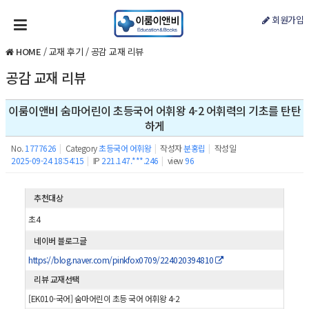
회원가입
HOME
/
교재 후기
/
공감 교재 리뷰
공감 교재 리뷰
이룸이앤비 숨마어린이 초등국어 어휘왕 4-2 어휘력의 기초를 탄탄
하게
No.
1777626
|
Category
초등국어 어휘왕
|
작성자
분홍립
|
작성일
2025-09-24 18:54:15
|
IP
221.147.***.246
|
view
96
추천대상
초4
네이버 블로그글
https://blog.naver.com/pinkfox0709/224020394810
리뷰 교재선택
[EK010-국어] 숨마어린이 초등 국어 어휘왕 4-2