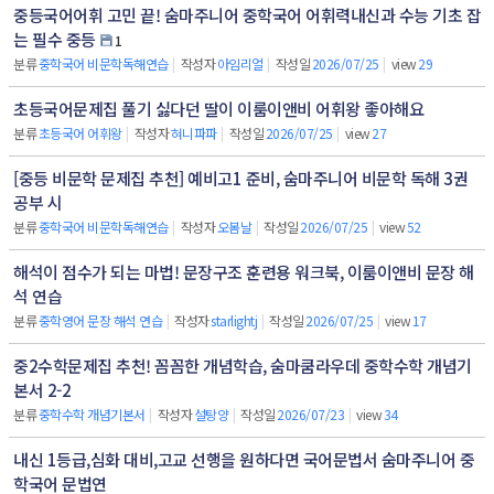
중등국어어휘 고민 끝! 숨마주니어 중학국어 어휘력내신과 수능 기초 잡
는 필수 중등
1
분류
중학국어 비문학독해연습
|
작성자
아임리얼
|
작성일
2026/07/25
|
view
29
초등국어문제집 풀기 싫다던 딸이 이룸이앤비 어휘왕 좋아해요
분류
초등국어 어휘왕
|
작성자
혀니파파
|
작성일
2026/07/25
|
view
27
[중등 비문학 문제집 추천] 예비고1 준비, 숨마주니어 비문학 독해 3권
공부 시
분류
중학국어 비문학독해연습
|
작성자
오봄날
|
작성일
2026/07/25
|
view
52
해석이 점수가 되는 마법! 문장구조 훈련용 워크북, 이룸이앤비 문장 해
석 연습
분류
중학영어 문장 해석 연습
|
작성자
starlightj
|
작성일
2026/07/25
|
view
17
중2수학문제집 추천! 꼼꼼한 개념학습, 숨마쿰라우데 중학수학 개념기
본서 2-2
분류
중학수학 개념기본서
|
작성자
설탕양
|
작성일
2026/07/23
|
view
34
내신 1등급,심화 대비,고교 선행을 원하다면 국어문법서 숨마주니어 중
학국어 문법연