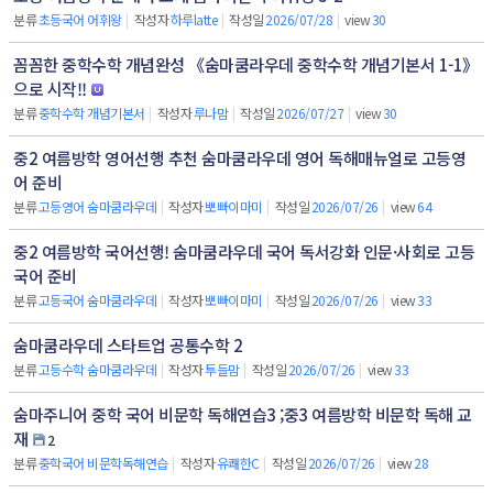
분류
초등국어 어휘왕
|
작성자
하루latte
|
작성일
2026/07/28
|
view
30
꼼꼼한 중학수학 개념완성 《숨마쿰라우데 중학수학 개념기본서 1-1》
으로 시작!!
분류
중학수학 개념기본서
|
작성자
루나맘
|
작성일
2026/07/27
|
view
30
중2 여름방학 영어선행 추천 숨마쿰라우데 영어 독해매뉴얼로 고등영
어 준비
분류
고등영어 숨마쿰라우데
|
작성자
뽀빠이마미
|
작성일
2026/07/26
|
view
64
중2 여름방학 국어선행! 숨마쿰라우데 국어 독서강화 인문·사회로 고등
국어 준비
분류
고등국어 숨마쿰라우데
|
작성자
뽀빠이마미
|
작성일
2026/07/26
|
view
33
숨마쿰라우데 스타트업 공통수학 2
분류
고등수학 숨마쿰라우데
|
작성자
투들맘
|
작성일
2026/07/26
|
view
33
숨마주니어 중학 국어 비문학 독해연습3 ;중3 여름방학 비문학 독해 교
재
2
분류
중학국어 비문학독해연습
|
작성자
유쾌한C
|
작성일
2026/07/26
|
view
28