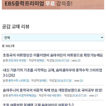
공감 교재 리뷰
총 9832개
초등국어 어휘향상은 이룸이앤비 숨마어린이 어휘왕으로 확장가능해요
분류
초등국어 어휘왕
|
작성자
형제맘
|
작성일
2026/07/28
|
view
22
내신 기본기의 기초를 시작하는 교재, 숨마쿰라우데 중학수학 스타트업
3-1(202
분류
중학수학 스타트업
|
작성자
형제맘
|
작성일
2026/07/28
|
view
20
숨마주니어 중학국어 비문학 독해 연습 개정증보판으로 국어공부 완성!
분류
중학국어 비문학독해연습
|
작성자
사랑사랑쟁이
|
작성일
2026/07/28
|
view
27
초등 여름방학 문해력 교재 숨마어린이 어휘왕 5-2