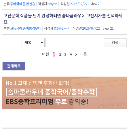
분류
중학국어 문법연습
|
작성자
bbyan
|
작성일
2026/07/22
|
view
23
고전문학 작품을 단기 완성하려면 숨마쿰라우데 고전시가를 선택하세
요
분류
고등국어 숨마쿰라우데
|
작성자
초6중3곰이
|
작성일
2026/07/22
|
view
21
검색
1
이전
2
3
4
5
다음
전체목록