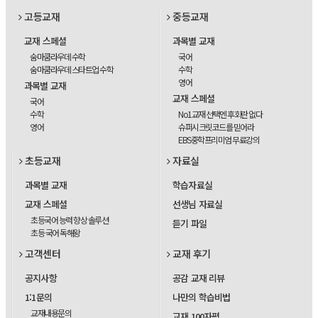
고등교재
중등교재
교재 스페셜
과목별 교재
숨마쿰라우데 수학
국어
숨마쿰라우데 스타트업 수학
수학
영어
과목별 교재
교재 스페셜
국어
수학
No1교재 선택엔 후회란 없다
영어
슈퍼시크릿코드를 믿어라
EBS중학프리미엄 무료강의
초등교재
자료실
과목별 교재
학습자료실
교재 스페셜
선생님 자료실
초등국어 능력 향상 솔루션
듣기 파일
초등 국어 독해왕
고객센터
교재 후기
공지사항
공감 교재 리뷰
1:1문의
나만의 학습비법
교재내용문의
교재 100자평