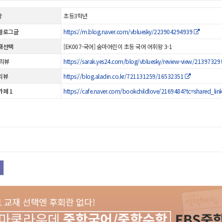
상
초등3학년
블로그글
https://m.blog.naver.com/vbluesky/223904294939
재선택
[EK007-국어] 숨마어린이 초등 국어 어휘왕 3-1
 리뷰
https://sarak.yes24.com/blog/vbluesky/review-view/21397329
리뷰
https://blog.aladin.co.kr/721131259/16532351
카페 1
https://cafe.naver.com/bookchildlove/2169484?tc=shared_lin