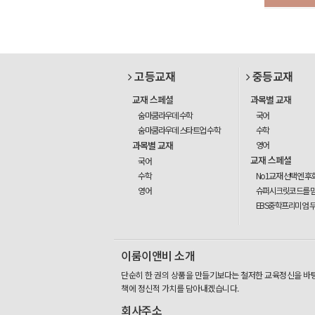
고등교재
중등교재
교재 스페셜
과목별 교재
숨마쿰라우데 수학
국어
숨마쿰라우데 스타트업 수학
수학
과목별 교재
영어
교재 스페셜
국어
수학
No1교재 선택엔 후
영어
슈퍼시크릿코드를 
EBS중학프리미엄 
이룸이앤비 소개
단순히 한 권의 상품을 만들기보다는 철저한 교육정신을 바
책에 정신적 가치를 담아내겠습니다.
회사주소