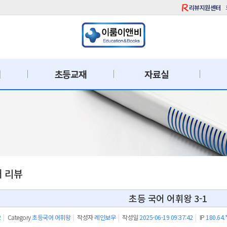
리뷰지원센터
재
초등교재
자료실
재 리뷰
초등 국어 어휘왕 3-1
2
|
Category
초등국어 어휘왕
|
작성자
레인보우
|
작성일
2025-06-19 09:37:42
|
IP
180.64.