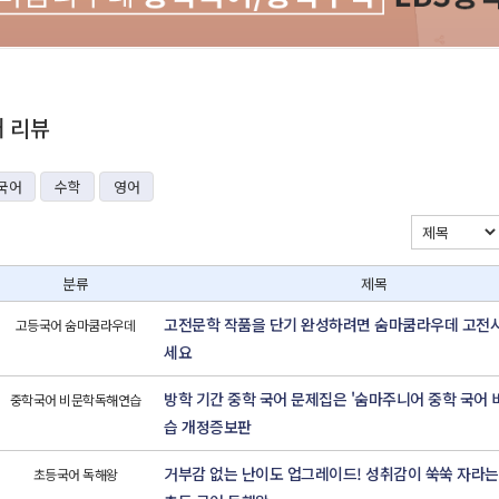
재 리뷰
국어
수학
영어
분류
제목
고전문학 작품을 단기 완성하려면 숨마쿰라우데 고전
고등국어 숨마쿰라우데
세요
방학 기간 중학 국어 문제집은 '숨마주니어 중학 국어 
중학국어 비문학독해연습
습 개정증보판
거부감 없는 난이도 업그레이드! 성취감이 쑥쑥 자라
초등국어 독해왕