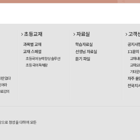
초등교재
자료실
고객
과목별 교재
학습자료실
공지사
교재 스페셜
선생님 자료실
1:1문의
초등국어 능력 향상 솔루션
듣기 파일
교재내
초등 국어 독해왕
교재오
기타문
회란 없다
자주 묻
믿어라
전국지
무료강의
탕으로 정성을 다하여 모든