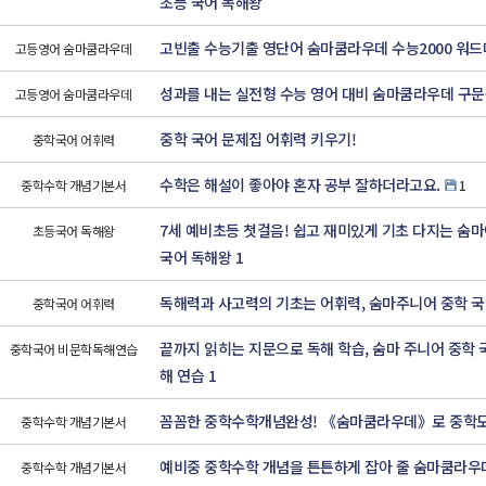
초등 국어 독해왕
고빈출 수능기출 영단어 숨마쿰라우데 수능2000 워
고등영어 숨마쿰라우데
성과를 내는 실전형 수능 영어 대비 숨마쿰라우데 구
고등영어 숨마쿰라우데
중학 국어 문제집 어휘력 키우기!
중학국어 어휘력
수학은 해설이 좋아야 혼자 공부 잘하더라고요.
중학수학 개념기본서
1
7세 예비초등 첫걸음! 쉽고 재미있게 기초 다지는 숨
초등국어 독해왕
국어 독해왕 1
독해력과 사고력의 기초는 어휘력, 숨마주니어 중학 국
중학국어 어휘력
끝까지 읽히는 지문으로 독해 학습, 숨마 주니어 중학 
중학국어 비문학독해연습
해 연습 1
꼼꼼한 중학수학개념완성! 《숨마쿰라우데》로 중학도
중학수학 개념기본서
예비중 중학수학 개념을 튼튼하게 잡아 줄 숨마쿰라우
중학수학 개념기본서