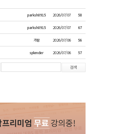
2026/07/07
parksh0915
58
2026/07/07
parksh0915
67
2026/07/06
가람
56
2026/07/06
splender
57
검색