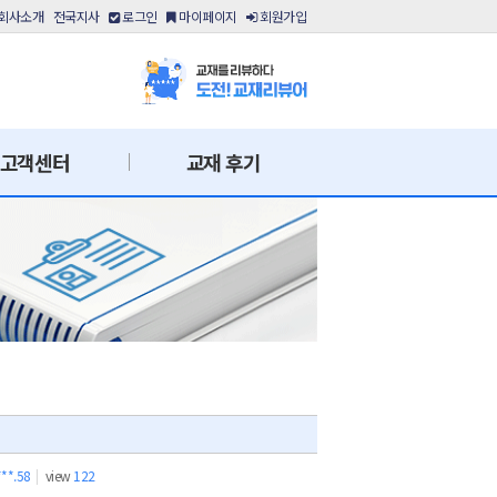
회사소개
전국지사
로그인
마이페이지
회원가입
고객센터
교재 후기
***.58
|
view
122