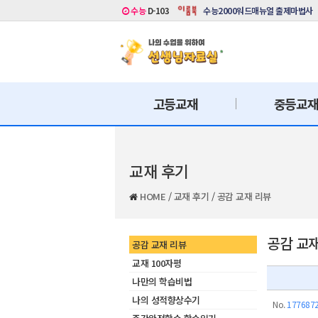
수능
D-103
수능2000워드매뉴얼 출제마법사
고등교재
중등교
교재 후기
HOME
/
교재 후기
/
공감 교재 리뷰
공감 교
공감 교재 리뷰
교재 100자평
나만의 학습비법
나의 성적향상수기
No.
177687