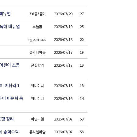
드매뉴얼
2026/07/20
초6중3곰이
27
문독해 매뉴얼
2026/07/19
투들맘
25
2026/07/18
ngeunhasu
20
2026/07/17
슈가레이블
19
마어린이 초등
2026/07/17
귤꽃향기
19
어 어휘력 1
2026/07/16
워니미니
18
국어 비문학 독
2026/07/16
워니미니
14
형 정리
2026/07/07
아임리얼
58
데 중학수학
2026/07/07
유리엘라맘
53