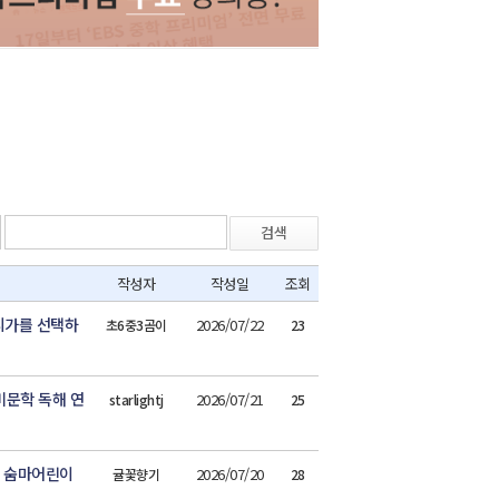
검색
작성자
작성일
조회
시가를 선택하
2026/07/22
초6중3곰이
23
비문학 독해 연
2026/07/21
starlightj
25
는 숨마어린이
2026/07/20
귤꽃향기
28