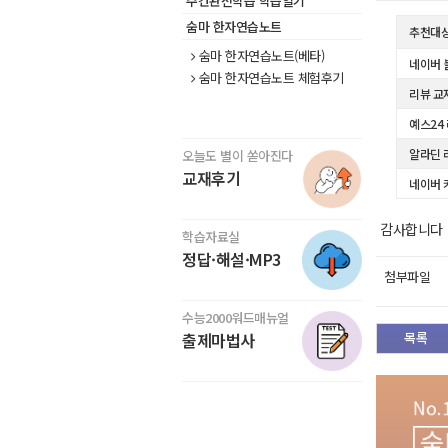
주간완전학습 학습일기
숨마 한자연습노트
추천대
숨마 한자연습노트(베타)
네이버 
숨마 한자연습노트 체험후기
리뷰 교
예스24
알라딘 
오늘도 별이 쏟아진다
교재후기
네이버 
감사합니다
학습자료실
정답·해설·MP3
첨부파일
수능2000워드매뉴얼
출제마법사
목록