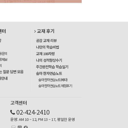
센터
교재 후기
항
공감 교재 리뷰
나만의 학습비법
용문의
교재 100자평
류제보
나의 성적향상수기
의
주간완전학습 학습일기
는 질문 답변 모음
숨마 한자연습노트
사안내
숨마 한자연습노트(베타)
숨마 한자연습노트 체험후기
고객센터
02-424-2410
운영: AM 10 ~ 12, PM 13 ~ 17, 평일만 운영