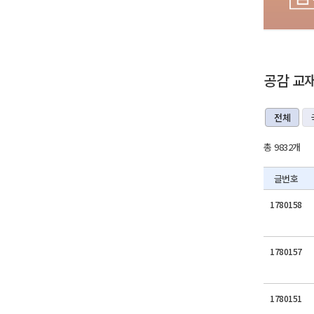
공감 교
전체
총 9832개
글번호
1780158
1780157
1780151