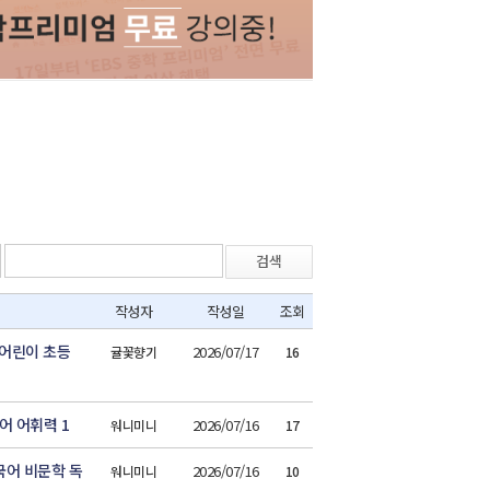
검색
작성자
작성일
조회
마어린이 초등
2026/07/17
귤꽃향기
16
어 어휘력 1
2026/07/16
워니미니
17
국어 비문학 독
2026/07/16
워니미니
10