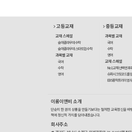
고등교재
중등교재
교재 스페셜
과목별 교재
숨마쿰라우데 수학
국어
숨마쿰라우데 스타트업 수학
수학
과목별 교재
영어
교재 스페셜
국어
수학
No1교재 선택엔 후
영어
슈퍼시크릿코드를 
EBS중학프리미엄 
이룸이앤비 소개
단순히 한 권의 상품을 만들기보다는 철저한 교육정신을 바
책에 정신적 가치를 담아내겠습니다.
회사주소