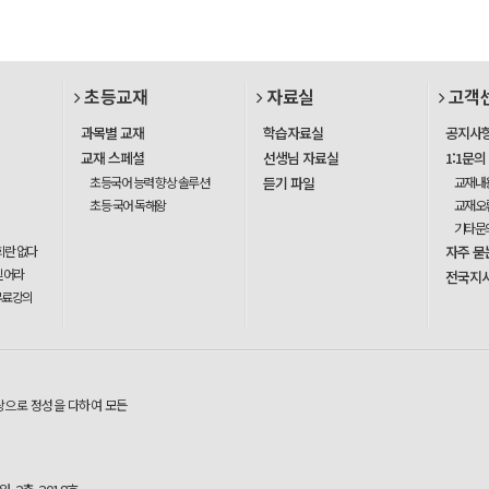
초등교재
자료실
고객
과목별 교재
학습자료실
공지사
교재 스페셜
선생님 자료실
1:1문의
초등국어 능력 향상 솔루션
듣기 파일
교재내
초등 국어 독해왕
교재오
기타문
회란 없다
자주 묻
믿어라
전국지
무료강의
탕으로 정성을 다하여 모든