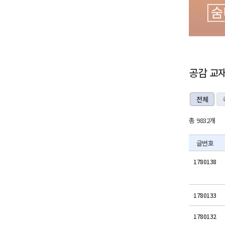
공감 교
전체
총 9832개
글번호
1780138
1780133
1780132