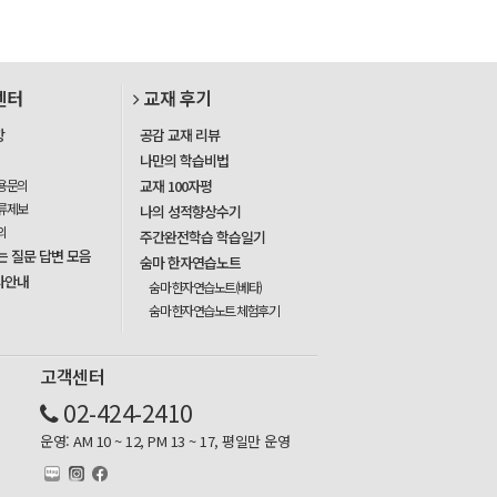
센터
교재 후기
항
공감 교재 리뷰
나만의 학습비법
용문의
교재 100자평
류제보
나의 성적향상수기
의
주간완전학습 학습일기
는 질문 답변 모음
숨마 한자연습노트
사안내
숨마 한자연습노트(베타)
숨마 한자연습노트 체험후기
고객센터
02-424-2410
운영: AM 10 ~ 12, PM 13 ~ 17, 평일만 운영