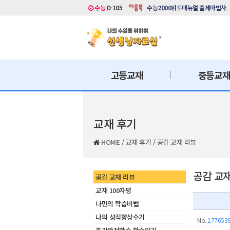
수능
D-105
수능2000워드매뉴얼 출제마법사
고등교재
중등교
교재 후기
HOME
/
교재 후기
/
공감 교재 리뷰
공감 교
공감 교재 리뷰
교재 100자평
나만의 학습비법
나의 성적향상수기
No.
177653