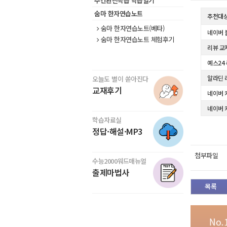
주간완전학습 학습일기
숨마 한자연습노트
추천대
숨마 한자연습노트(베타)
네이버 
숨마 한자연습노트 체험후기
리뷰 교
예스24
알라딘 
오늘도 별이 쏟아진다
교재후기
네이버 
네이버 
학습자료실
정답·해설·MP3
첨부파일
수능2000워드매뉴얼
출제마법사
목록