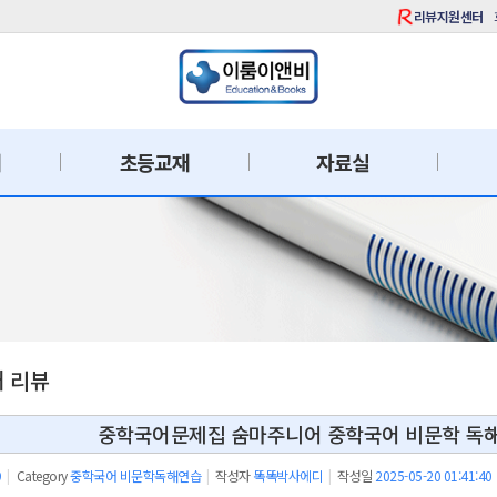
리뷰지원센터
재
초등교재
자료실
재 리뷰
중학국어문제집 숨마주니어 중학국어 비문학 독해
9
|
Category
중학국어 비문학독해연습
|
작성자
똑똑박사에디
|
작성일
2025-05-20 01:41:40