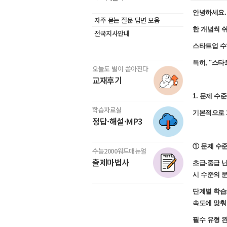
안녕하세요.
자주 묻는 질문 답변 모음
한 개념씩 
전국지사안내
스타트업 수
특히, "스타
오늘도 별이 쏟아진다
교재후기
1. 문제 수
학습자료실
기본적으로 
정답·해설·MP3
① 문제 수준
수능2000워드매뉴얼
출제마법사
초급-중급 
시 수준의 
단계별 학습
속도에 맞춰
필수 유형 