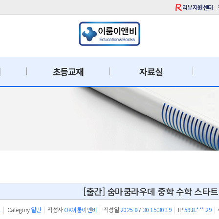
리뷰지원센터
재
초등교재
자료실
[출간] 숨마쿰라우데 중학 수학 스타트업
1
|
Category
일반
|
작성자
OK이룸이앤비
|
작성일
2025-07-30 15:30:19
|
IP
59.8.***.29
|