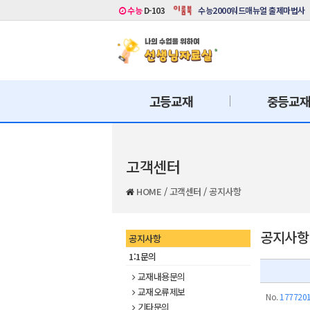
수능
D-103
수능2000워드매뉴얼 출제마법사
고등교재
중등교
고객센터
HOME
/
고객센터
/
공지사항
공지사항
공지사항
1:1문의
교재내용문의
교재오류제보
No.
177720
기타문의